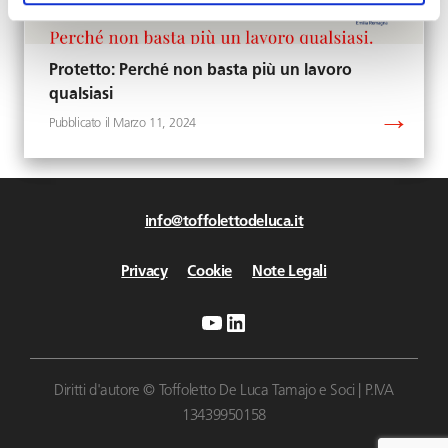
Protetto: Perché non basta più un lavoro
qualsiasi
Marzo 11, 2024
info@toffolettodeluca.it
Privacy
Cookie
Note Legali
YouTube
LinkedIn
Diritti d'autore © Toffoletto De Luca Tamajo e Soci | P.IVA
13439950158