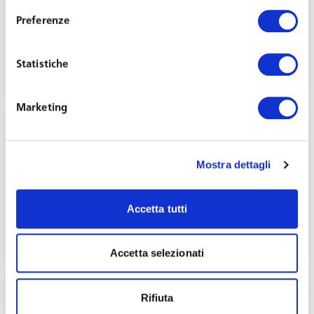
Preferenze
Protetto: Rinnovo Del CCNL Del Terziario: Le
Principali Novità
Statistiche
Aprile 11, 2024
Marketing
Mostra dettagli
Protetto: Novità in tema di appalti: rischi e
Accetta tutti
cautele
Marzo 14, 2024
Accetta selezionati
Rifiuta