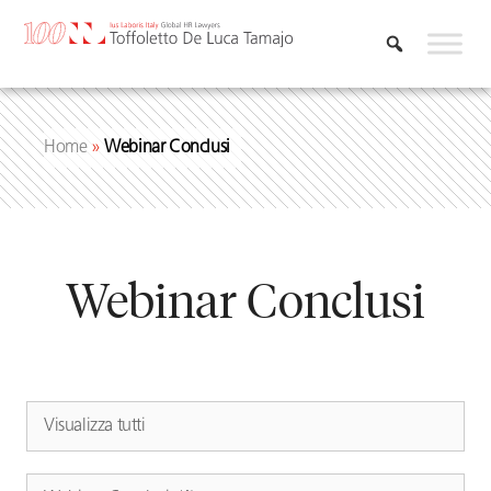
Vai
al
contenuto
Home
»
Webinar Conclusi
Webinar Conclusi