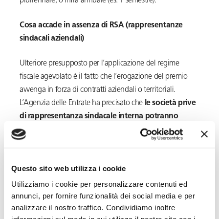
pluriennale, o infra annuale (es. 1 semestre).
Cosa accade in assenza di RSA (rappresentanze
sindacali aziendali)
Ulteriore presupposto per l’applicazione del regime
fiscale agevolato è il fatto che l’erogazione del premio
avvenga in forza di contratti aziendali o territoriali.
L’Agenzia delle Entrate ha precisato che
le società prive
di rappresentanza sindacale interna potranno
comunque recepire il contratto territoriale di settore
e, in assenza di un tale contratto, potranno adottare il
contratto territoriale ritenuto più aderente alla propria
Questo sito web utilizza i cookie
realtà. In tali ipotesi, i premi erogati in esecuzione del
contratto territoriale potranno comunque beneficiare del
Utilizziamo i cookie per personalizzare contenuti ed
annunci, per fornire funzionalità dei social media e per
regime fiscale agevolato.
analizzare il nostro traffico. Condividiamo inoltre