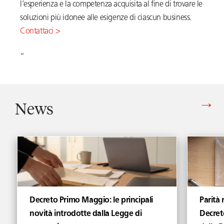
l’esperienza e la competenza acquisita al fine di trovare le
soluzioni più idonee alle esigenze di ciascun business.
Contattaci >
“
News
Vedi tutti gli articoli di News
Decreto Primo Maggio: le principali
Parità 
novità introdotte dalla Legge di
Decret