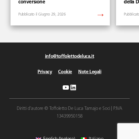
conversione
della 
Giugno 29, 2026
info@toffolettodeluca.it
Privacy
Cookie
Note Legali
YouTube
LinkedIn
Diritti d'autore © Toffoletto De Luca Tamajo e Soci | P.IVA
13439950158