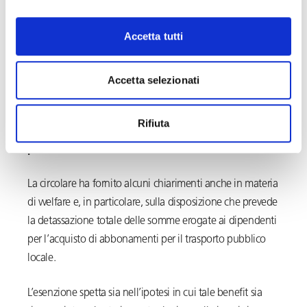
di risultato raggiunti dall’azienda; ciò, tuttavia, non
impedisce alle aziende di strutturare il premio di risultato
Accetta tutti
(conservando il beneficio fiscale) in modo differenziato tra
i vari dipendenti (ad esempio graduato in base alla RAL,
all’appartenenza a un determinato settore aziendale, o
Accetta selezionati
alla performance individuale).
Rifiuta
Detassazione degli abbonamenti per il trasporto
pubblico
La circolare ha fornito alcuni chiarimenti anche in materia
di welfare e, in particolare, sulla disposizione che prevede
la detassazione totale delle somme erogate ai dipendenti
per l’acquisto di abbonamenti per il trasporto pubblico
locale.
L’esenzione spetta sia nell’ipotesi in cui tale benefit sia