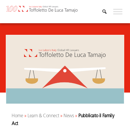
Vai
al
contenuto
Home
»
Learn & Connect
»
News
»
Pubblicato il Family
Act