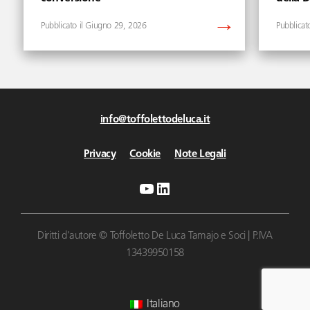
Giugno 29, 2026
info@toffolettodeluca.it
Privacy
Cookie
Note Legali
YouTube
LinkedIn
Diritti d'autore © Toffoletto De Luca Tamajo e Soci | P.IVA
13439950158
Italiano