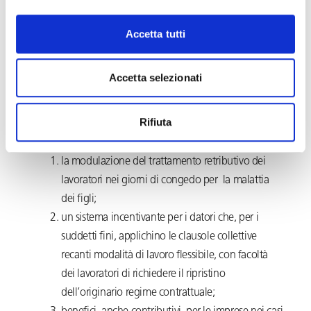
Accetta tutti
Conciliazione vita-lavoro e lavoro femminile (art. 4)
Sono definite le linee guida per il rafforzamento delle
Accetta selezionati
misure volte a incentivare il lavoro delle donne e una
migliore gestione dei tempi tra la vita privata e quella
Rifiuta
professionale prevedendo:
la modulazione del trattamento retributivo dei
lavoratori nei giorni di congedo per la malattia
dei figli;
un sistema incentivante per i datori che, per i
suddetti fini, applichino le clausole collettive
recanti modalità di lavoro flessibile, con facoltà
dei lavoratori di richiedere il ripristino
dell’originario regime contrattuale;