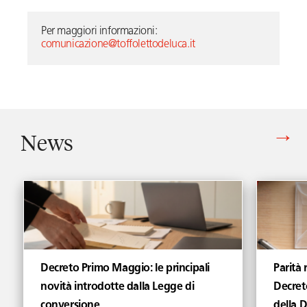
Per maggiori informazioni:
comunicazione@toffolettodeluca.it
News
Vedi tutti gli articoli di News
Decreto Primo Maggio: le principali
Parità 
novità introdotte dalla Legge di
Decret
conversione
della 