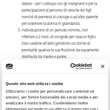
datore – per i colloqui con gli insegnanti e per la
partecipazione al percorso di crescita dei figli
nonché di permessi al coniuge o ad altro parente
per sostenere la donna in gravidanza;
individuazione di un periodo minimo, non
inferiore a 2 mesi, di congedo per ciascun figlio
(non cedibile all’altro genitore) con forme di
premialità qualora la sua fruizione sia equamente
distribuita tra madre e padre;
estensione della disciplina in questione anche ai
lavoratori autonomi e ai liberi professionisti.
Congedi di paternità e di maternità (art. 3 comma 3)
Questo sito web utilizza i cookie
Utilizziamo i cookie per personalizzare contenuti ed
Sono fissati criteri
ad hoc
per incentivare la
annunci, per fornire funzionalità dei social media e per
partecipazione dei padri nella vita dei figli prevedendo
analizzare il nostro traffico. Condividiamo inoltre
che:
informazioni sul modo in cui utilizza il nostro sito con i