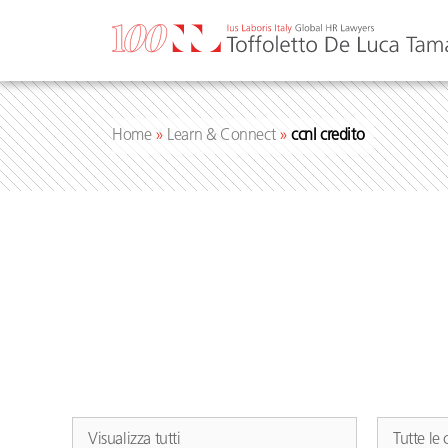
Vai
al
contenuto
Home
»
Learn & Connect
»
ccnl credito