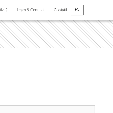
EN
tività
Learn & Connect
Contatti