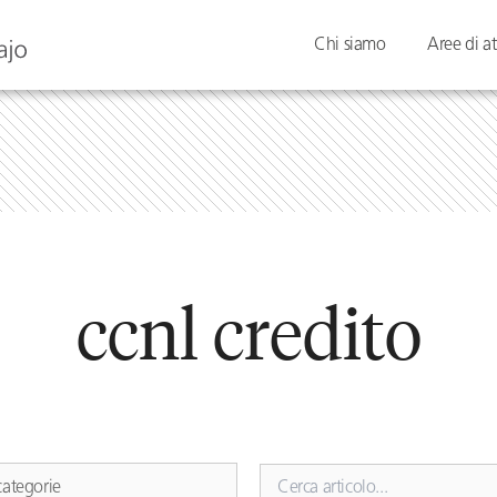
Chi siamo
Aree di at
ccnl credito