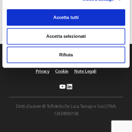
Sicurezza informatica. L’impatto dello smart
Accetta tutti
working
Febbraio 5, 2024
Accetta selezionati
Rifiuta
info@toffolettodeluca.it
Privacy
Cookie
Note Legali
YouTube
LinkedIn
Diritti d'autore © Toffoletto De Luca Tamajo e Soci | P.IVA
13439950158