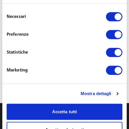
Selezione
Necessari
del
consenso
Preferenze
Statistiche
Marketing
Immigrazione: novità per i lavoratori
altamente qualificati
Novembre 3, 2023
Mostra dettagli
Accetta tutti
info@toffolettodeluca.it