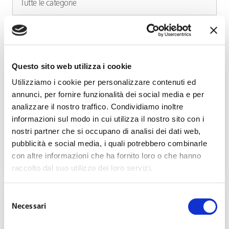
Questo sito web utilizza i cookie
Utilizziamo i cookie per personalizzare contenuti ed
annunci, per fornire funzionalità dei social media e per
analizzare il nostro traffico. Condividiamo inoltre
informazioni sul modo in cui utilizza il nostro sito con i
Decreto Primo Maggio: le principali novità
nostri partner che si occupano di analisi dei dati web,
introdotte dalla Legge di conversione
pubblicità e social media, i quali potrebbero combinarle
con altre informazioni che ha fornito loro o che hanno
Giugno 29, 2026
raccolto dal suo utilizzo dei loro servizi.
Selezione
Necessari
del
consenso