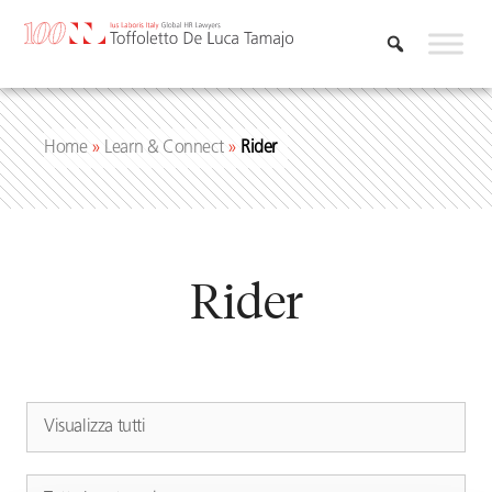
Vai
al
contenuto
Home
»
Learn & Connect
»
Rider
Rider