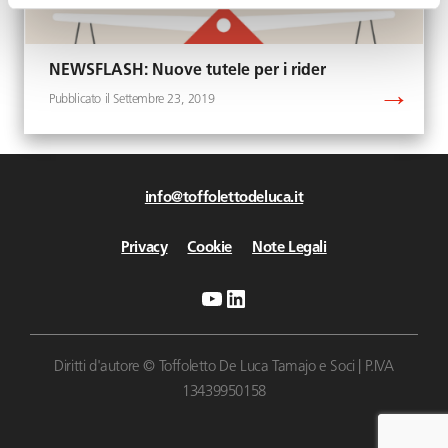
NEWSFLASH: Nuove tutele per i rider
Settembre 23, 2019
info@toffolettodeluca.it
Privacy
Cookie
Note Legali
YouTube
LinkedIn
Diritti d'autore © Toffoletto De Luca Tamajo e Soci | P.IVA
13439950158