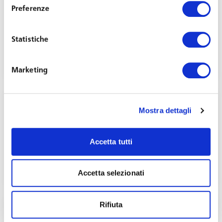
Preferenze
Rider e lavoro digitale: le ultime novità tra
legge, giurisprudenza e contrattazione
Statistiche
collettiva.
Novembre 6, 2020
Marketing
Mostra dettagli
Accetta tutti
Convertito il D.L. «Rider»
Novembre 21, 2019
Accetta selezionati
Rifiuta