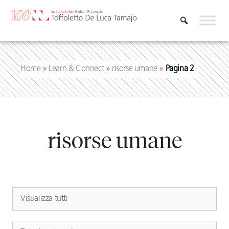
Vai
al
contenuto
Home
»
Learn & Connect
»
risorse umane
»
Pagina 2
risorse umane