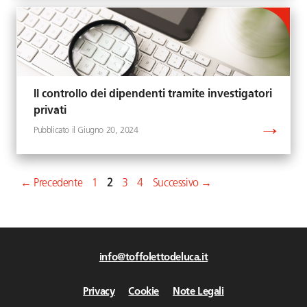
Il controllo dei dipendenti tramite investigatori
privati
Giugno 20, 2024
Pagina
Pagina
Pagina
Pagina
←
Precedente
1
2
3
4
Successivo
→
info@toffolettodeluca.it
Privacy
Cookie
Note Legali