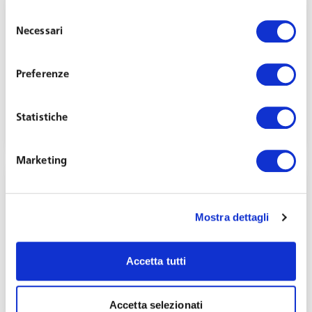
Selezione
Necessari
del
consenso
Preferenze
Il patto di prova tra recenti novità normative e
consolidata giurisprudenza
Statistiche
Agosto 20, 2024
Marketing
Mostra dettagli
Lavoro e inclusione: le recenti novità
Accetta tutti
normative in materia di disabilità
Luglio 29, 2024
Accetta selezionati