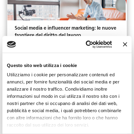
Social media e influencer marketing: le nuove
frontiere del diritto del lavoro
Settembre 17, 2024
Questo sito web utilizza i cookie
Utilizziamo i cookie per personalizzare contenuti ed
annunci, per fornire funzionalità dei social media e per
analizzare il nostro traffico. Condividiamo inoltre
informazioni sul modo in cui utilizza il nostro sito con i
Parità di genere ed esonero contributivo.
nostri partner che si occupano di analisi dei dati web,
Domande rettificabili entro il 15 ottobre
pubblicità e social media, i quali potrebbero combinarle
Agosto 21, 2024
con altre informazioni che ha fornito loro o che hanno
raccolto dal suo utilizzo dei loro servizi.