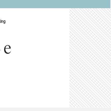
king
 e