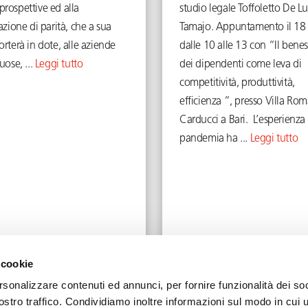
rospettive ed alla
studio legale Toffoletto De L
cazione di parità, che a sua
Tamajo. Appuntamento il 18
orterà in dote, alle aziende
dalle 10 alle 13 con “Il bene
tuose, ...
Leggi tutto
dei dipendenti come leva di
competitività, produttività,
efficienza ”, presso Villa Ro
Carducci a Bari. L’esperienza 
pandemia ha ...
Leggi tutto
Settembre 8, 2022
Maggio 16, 2022
 cookie
rsonalizzare contenuti ed annunci, per fornire funzionalità dei soc
ostro traffico. Condividiamo inoltre informazioni sul modo in cui u