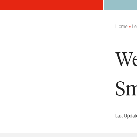
Home
»
Le
We
Sm
Last Upda