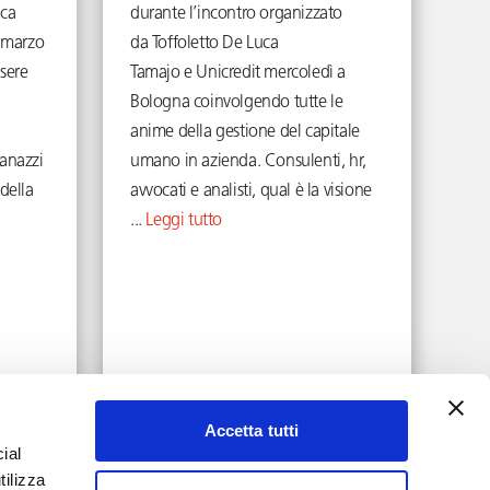
uca
durante l’incontro organizzato
 marzo
da Toffoletto De Luca
ssere
Tamajo e Unicredit mercoledì a
Bologna coinvolgendo tutte le
anime della gestione del capitale
manazzi
umano in azienda. Consulenti, hr,
della
avvocati e analisti, qual è la visione
...
Leggi tutto
Maggio 16, 2022
Accetta tutti
ial
tilizza