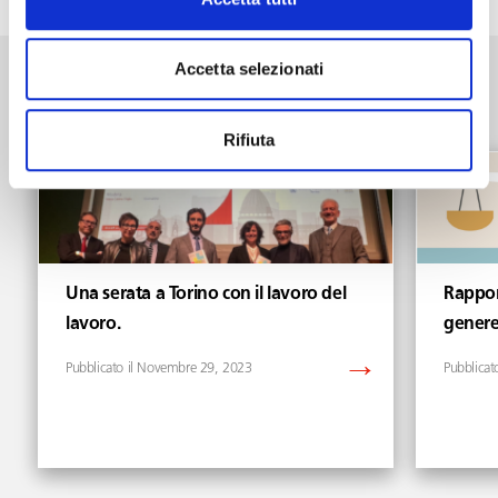
Accetta selezionati
Webinar & Eventi
Vedi tutti gli articoli di Webinar & Eventi
Rifiuta
Una serata a Torino con il lavoro del
Rapport
lavoro.
genere
Novembre 29, 2023