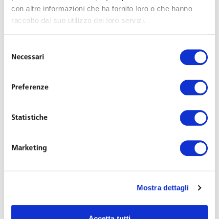
– Webinar –
con altre informazioni che ha fornito loro o che hanno
raccolto dal suo utilizzo dei loro servizi.
Il Rapporto Biennale sulla parità di genere deve essere
realizzato entro il 30 settembre da tutte le aziende con
Selezione
oltre 50 addetti. Si tratta di un adempimento complesso,
Necessari
del
ma che apre le porte a nuove prospettive ed alla
consenso
certificazione di parità, che a sua volta porterà in dote,
Preferenze
alle aziende più virtuose, importanti vantaggi. E’
obbligatorio da 50 dipendenti in su, ma può essere un
Statistiche
elemento strategico di sviluppo anche per le aziende di
minori dimensioni.
Marketing
Relatori:
Avv. Chiara Torino
, Partner e
Dott. Roberto
Corno
, Partner e Consulente del Lavoro
Mostra dettagli
Per richieste di partecipazioni:
clicca qui
Accetta tutti