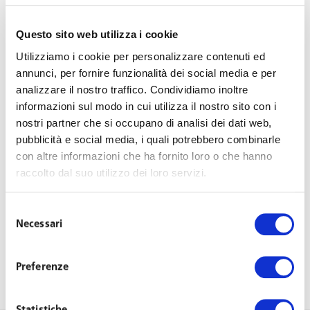
Webinar: Il diritto
Questo sito web utilizza i cookie
Utilizziamo i cookie per personalizzare contenuti ed
di critica nel
annunci, per fornire funzionalità dei social media e per
analizzare il nostro traffico. Condividiamo inoltre
informazioni sul modo in cui utilizza il nostro sito con i
rapporto di lavoro
nostri partner che si occupano di analisi dei dati web,
pubblicità e social media, i quali potrebbero combinarle
con altre informazioni che ha fornito loro o che hanno
raccolto dal suo utilizzo dei loro servizi.
Last Updated on Marzo 7, 2017
Selezione
Relatrice: Avv. Maddalena De Rosa, Associate
Necessari
del
consenso
NB: l’evento sarà esclusivamente un seminario online,
Preferenze
senza possibilità di partecipare live presso lo Studio.