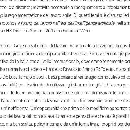
vità normative nell’ambito del diritto del lavoro, quali ad esempio gli i
trollo a distanza; le attività necessarie all’adeguamento al regolamen
cy; la regolamentazione del lavoro agile. Di questi temi si è discusso ier
la rotonda
Il futuro del lavoro nell’era dell’intelligenza artificiale,
nell’am
ean HR Directors Summit 2017 on Future of Work.
enti del Governo sul diritto del lavoro, hanno dato alle aziende la possib
n maggiore efficienza le opportunità offerte dalle nuove tecnologie pe
tive sia in Italia che a livello internazionale, dove erano fortemente pe
ro normativo obsoleto – ha detto l’avvocato Franco Toffoletto, manag
to De Luca Tamajo e Soci -. Basti pensare al vantaggio competitivo ed
ossibilità per le aziende di utilizzare gli strumenti digitali di lavoro per
i e effettuare una big data analysis che consenta di misurare le perfo
l’andamento dell’attività lavorativa al fine di intervenire prontamente
a un’inefficienza. Un’opportunità che prima delle modifiche apportate al
tuto dei lavoratori non era assolutamente pensabile e che ora è possibil
e, ma ben scritta, policy interna e da un’informativa ai propri dipende