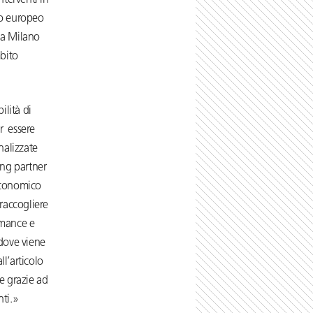
nterventi in
to europeo
i a Milano
bito
ilità di
r essere
nalizzate
ing partner
 economico
 raccogliere
rmance e
 dove viene
l’articolo
e grazie ad
nti.»