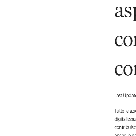
as
co
co
Last Upda
Tutte le az
digitalizza
contribuisc