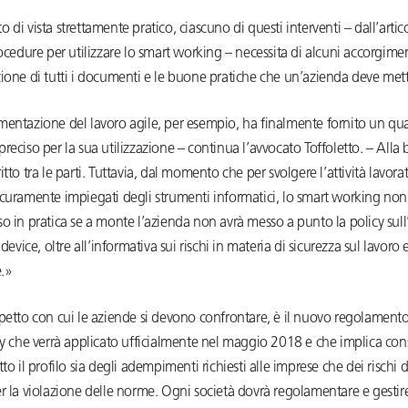
 di vista strettamente pratico, ciascuno di questi interventi – dall’artico
rocedure per utilizzare lo smart working – necessita di alcuni accorgimen
ione di tutti i documenti e le buone pratiche che un’azienda deve mett
mentazione del lavoro agile, per esempio, ha finalmente fornito un qu
reciso per la sua utilizzazione – continua l’avvocato Toffoletto. – Alla 
itto tra le parti. Tuttavia, dal momento che per svolgere l’attività lavora
icuramente impiegati degli strumenti informatici, lo smart working non
o in pratica se a monte l’azienda non avrà messo a punto la policy sull’
 device, oltre all’informativa sui rischi in materia di sicurezza sul lavoro e
e.»
spetto con cui le aziende si devono confrontare, è il nuovo regolamen
acy che verrà applicato ufficialmente nel maggio 2018 e che implica c
tto il profilo sia degli adempimenti richiesti alle imprese che dei rischi d
r la violazione delle norme. Ogni società dovrà regolamentare e gestir