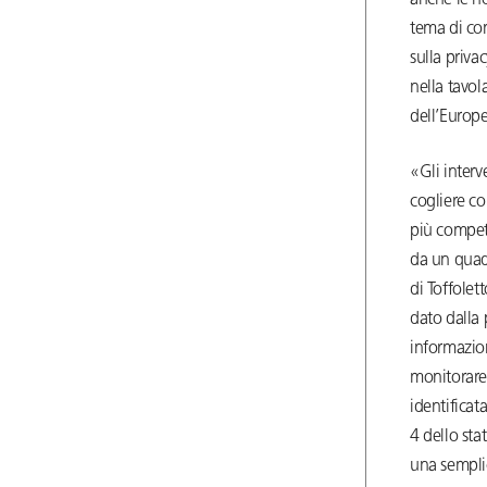
anche le no
tema di con
sulla priva
nella tavo
dell’Europ
«Gli interv
cogliere co
più competi
da un quad
di Toffolet
dato dalla p
informazion
monitorare 
identificat
4 dello sta
una semplic