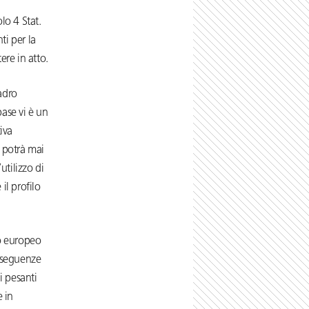
lo 4 Stat.
ti per la
ere in atto.
adro
base vi è un
tiva
 potrà mai
utilizzo di
 il profilo
to europeo
onseguenze
i pesanti
e in