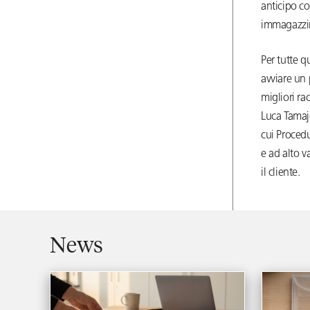
anticipo co
immagazzina
Per tutte q
avviare un 
migliori ra
Luca Tamajo
cui Procedu
e ad alto v
il cliente.
News