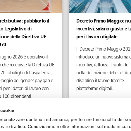
 retributiva: pubblicato il
Decreto Primo Maggio: nu
o Legislativo di
incentivi, salario giusto e t
ione della Direttiva UE
per il lavoro digitale
970
Il Decreto Primo Maggio 202
giugno 2026 è operativo il
introduce un nuovo sistema d
 che recepisce la Direttiva UE
incentivi, rafforza il ruolo d
70: obblighi di trasparenza,
nella definizione delle retribu
raggio del gender pay gap e
disciplina il lavoro tramite
i per i datori di lavoro con
piattaforme digitali.
 100 dipendenti.
Giugno 4, 2026
Maggio 5, 2026
 cookie
rsonalizzare contenuti ed annunci, per fornire funzionalità dei soc
ostro traffico. Condividiamo inoltre informazioni sul modo in cui u