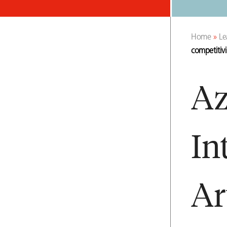
Home
»
Le
competitivi
Az
In
Ar