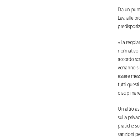
Da un punto
Lav. alle p
predisposiz
«La regola
normativo p
accordo scr
verranno s
essere mess
tutti questi
disciplinar
Un altro a
sulla priv
pratiche so
sanzioni pe