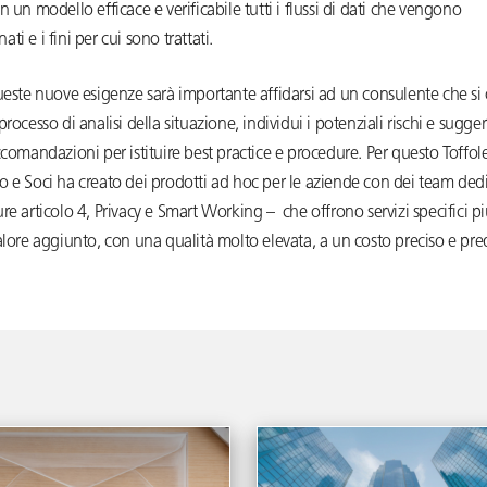
n un modello efficace e verificabile tutti i flussi di dati che vengono
ti e i fini per cui sono trattati.
ueste nuove esigenze sarà importante affidarsi ad un consulente che si 
processo di analisi della situazione, individui i potenziali rischi e sugger
ccomandazioni per istituire best practice e procedure. Per questo Toffol
 e Soci ha creato dei prodotti ad hoc per le aziende con dei team dedic
re articolo 4, Privacy e Smart Working – che offrono servizi specifici più
alore aggiunto, con una qualità molto elevata, a un costo preciso e pre