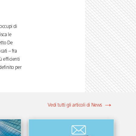
occupi di
isca le
etto De
ati – fra
 efficienti
definito per
Vedi tutti gli articoli di News