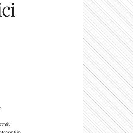
ici
a
zativi