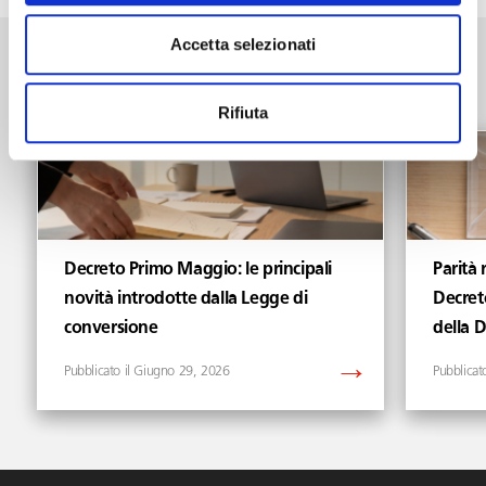
Accetta selezionati
News
Vedi tutti gli articoli di News
Rifiuta
Decreto Primo Maggio: le principali
Parità 
novità introdotte dalla Legge di
Decret
conversione
della 
Giugno 29, 2026