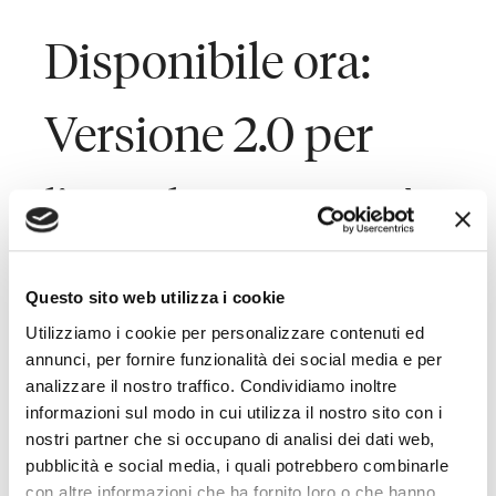
Disponibile ora:
Versione 2.0 per
l’eBook «Le Novità
del Jobs Act»
Questo sito web utilizza i cookie
Utilizziamo i cookie per personalizzare contenuti ed
annunci, per fornire funzionalità dei social media e per
Last Updated on Dicembre 15, 2016
analizzare il nostro traffico. Condividiamo inoltre
informazioni sul modo in cui utilizza il nostro sito con i
Toffoletto De Luca Tamajo e Soci presenta la nuova
nostri partner che si occupano di analisi dei dati web,
edizione dell’eBook «
Le novità del Jobs Act
»,
pubblicità e social media, i quali potrebbero combinarle
un’illustrazione puntuale e facilmente consultabile delle
con altre informazioni che ha fornito loro o che hanno