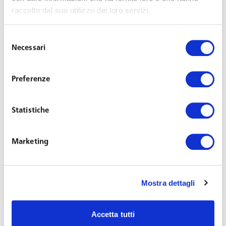
disposizioni del Jobs Act e degli ultimi decreti attuativi.
raccolto dal suo utilizzo dei loro servizi.
Nella sua versione 2.0, video e contenuti multimediali
integrano l’analisi approfondita curata dai professionisti
Selezione
dello Studio.
Necessari
del
consenso
Il nuovo eBook fa parte degli innovativi prodotti digitali
Preferenze
ideati da Toffoletto De Luca Tamajo e Soci per i propri
Clienti. Dal sito dello studio i Clienti possono, infatti,
Statistiche
chiedere le credenziali per la App e le Law Maps™, e
l’accredito ai Webinar.
Marketing
L’eBook è scaricabile gratuitamente per iPad da
Apple
Store
, dalla App di Toffoletto De Luca Tamajo e Soci e, in
versione pdf, dall’
Client Resources
.
Mostra dettagli
“
Accetta tutti