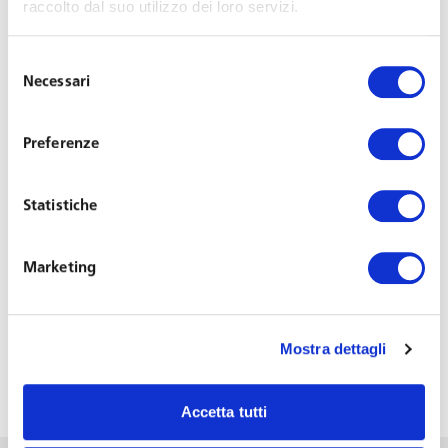
raccolto dal suo utilizzo dei loro servizi.
Last Updated on Marzo 18, 2016
Selezione
Toffoletto De Luca Tamajo e Soci partecipa al convegno
Necessari
del
annuale organizzato da IAIA – The Italian Association of
consenso
International Accountants – in programma oggi e
Preferenze
domani a Cernobbio.
L’
Avvocato Donatella Cungi
, partner dello Studio,
Statistiche
interviene oggi nella sessione pomeridiana,
approfondendo le novità in materia di diritto del lavoro
Marketing
introdotte in Italia dal Jobs Act.
L’evento è accreditato come corso di formazione
Mostra dettagli
professionale continua dall’Ordine dei Dottori
Commercialisti e degli Esperti Contabili di Como.
Accetta tutti