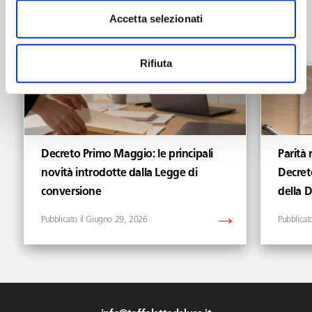
News
Accetta selezionati
Vedi tutti gli articoli di News
Rifiuta
Decreto Primo Maggio: le principali
Parità 
novità introdotte dalla Legge di
Decret
conversione
della 
Giugno 29, 2026