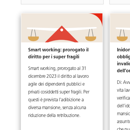
Smart working: prorogato il
Inido
diritto per i super fragili
obblig
invali
Smart working, prorogato al 31
dell’
dicembre 2023 il diritto al lavoro
Di: Av
agile dei dipendenti pubblici e
vita la
privati cosiddetti super fragili. Per
verifica
questi è prevista l’adibizione a
dell’id
diversa mansione, senza alcuna
mansion
riduzione della retribuzione.
assunto
che pu