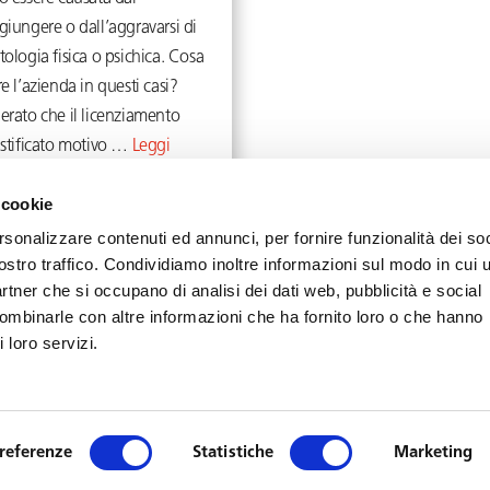
giungere o dall’aggravarsi di
ologia fisica o psichica. Cosa
e l’azienda in questi casi?
erato che il licenziamento
ustificato motivo …
Leggi
 cookie
Marzo 6, 2020
rsonalizzare contenuti ed annunci, per fornire funzionalità dei soc
ostro traffico. Condividiamo inoltre informazioni sul modo in cui u
partner che si occupano di analisi dei dati web, pubblicità e social
combinarle con altre informazioni che ha fornito loro o che hanno
Privacy
Cookie
Note Legali
 loro servizi.
Diritti d'autore © Toffoletto De Luca Tamajo e Soci | P.IVA 13439950158
referenze
Statistiche
Marketing
English
(
Inglese
)
Italiano