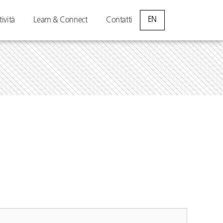
EN
tività
Learn & Connect
Contatti