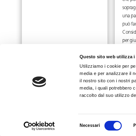
soprag
una pat
può far
Consid
per gi
tutto
Questo sito web utilizza i
Ottobre 2, 2023
Utilizziamo i cookie per pe
media e per analizzare il n
il nostro sito con i nostri 
media, i quali potrebbero 
info@toffolettodeluca.it
raccolto dal suo utilizzo dei
Selezione
Necessari
P
del