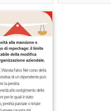
neità alla mansione e
o di repechage: il limite
cabile della modifica
organizzazione aziendale.
v. Wanda Falco Nel corso della
vorativa di un dipendente può
rsi la perdita
oneità allo svolgimento delle
i per le quali è stato
, perdita parziale o totale
ò essere causata dal