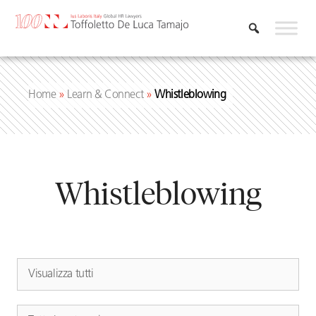
Vai
al
contenuto
Home
»
Learn & Connect
»
Whistleblowing
Whistleblowing