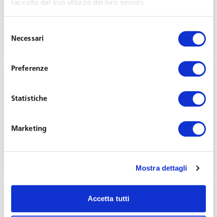
raccolto dal suo utilizzo dei loro servizi.
Whistleblowing
Selezione
Ottobre 15, 2018
Necessari
del
consenso
Preferenze
Statistiche
Whistleblowing: convegno a Milano con la
Marketing
Camera di Commercio Italo-Germanica
Giugno 25, 2018
Mostra dettagli
Accetta tutti