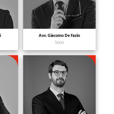
+39 02 721 441
sbg@toffolettodeluca.it
i
Avv. Giacomo De Fazio
Socio
+39 02 721 441