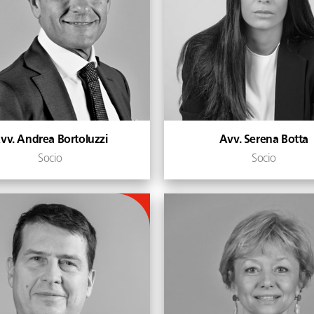
+39 041 2030020
+39 080 224 1400
svt@toffolettodeluca.it
sba@toffolettodeluca.it
vv. Andrea Bortoluzzi
Avv. Serena Botta
Socio
Socio