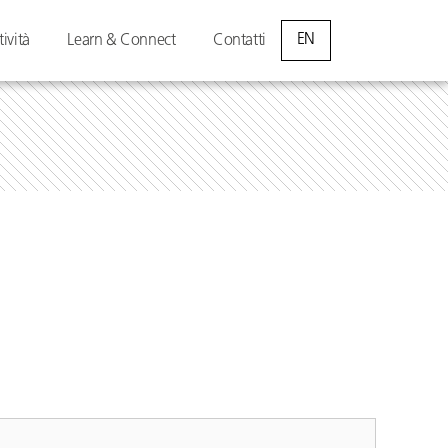
EN
tività
Learn & Connect
Contatti