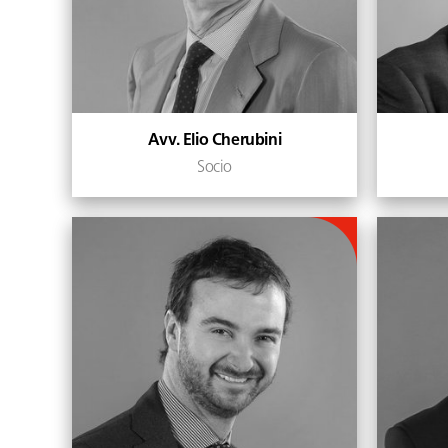
+39 02 721 441
sec@toffolettodeluca.it
Avv. Elio Cherubini
Socio
+39 02 721 441