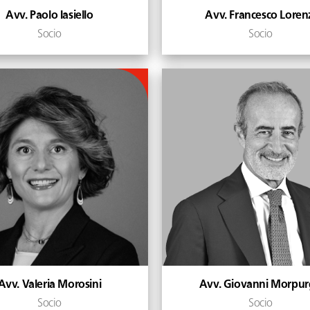
Avv. Paolo Iasiello
Avv. Francesco Loren
Socio
Socio
+39 02 721 441
+39 051 27661
svm@toffolettodeluca.it
sbo@toffolettodeluca.it
Avv. Valeria Morosini
Avv. Giovanni Morpu
Socio
Socio