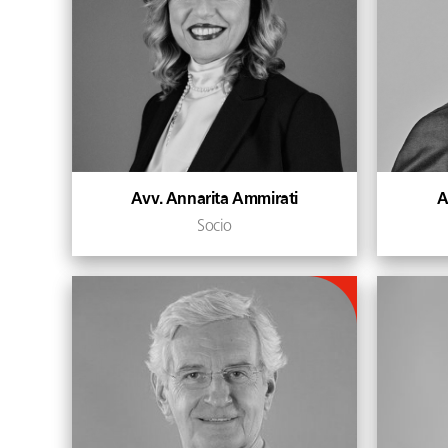
+39 02 721 441
sdea@toffolettodeluca.it
Avv. Annarita Ammirati
A
Socio