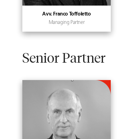
Avv. Franco Toffoletto
Managing Partner
Senior Partner