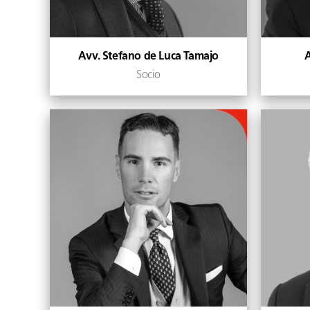
sdlt@toffolettodeluca.it
Avv. Stefano de Luca Tamajo
A
Socio
+39 02 721 441
slg@toffolettodeluca.it