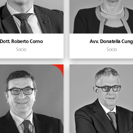
+39 02 721 441
+39 02 721 441
src@toffolettodeluca.it
sdc@toffolettodeluca.it
Dott. Roberto Corno
Avv. Donatella Cung
Socio
Socio
+39 081 684 771
+39 02 721 441