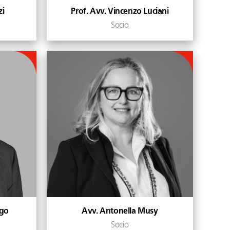
zi
Prof. Avv. Vincenzo Luciani
Socio
011 561 8165
sto@toffolettodeluca.it
rgo
Avv. Antonella Musy
Socio