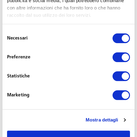
pubblicità e social media, i quali potrebbero combinarle
con altre informazioni che ha fornito loro o che hanno
raccolto dal suo utilizzo dei loro servizi.
Selezione
Necessari
del
consenso
Preferenze
Francesca Casini
Statistiche
Senior Associate
Marketing
Office: Bologna
+39 051 27661
sbo@toffolettodeluca.it
Mostra dettagli