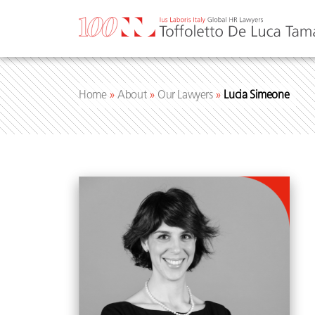
Skip
to
content
Home
»
About
»
Our Lawyers
»
Lucia Simeone