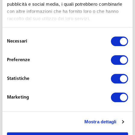
pubblicità e social media, i quali potrebbero combinarle
con altre informazioni che ha fornito loro o che hanno
raccolto dal suo utilizzo dei loro servizi.
Selezione
Necessari
del
consenso
Preferenze
Maddalena De Rosa
Senior Associate
Statistiche
Office: Naples
Marketing
French
+39 081 684771
sna@toffolettodeluca.it
Mostra dettagli