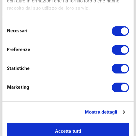
con altre informazioni che ha fornito loro o che hanno
Last Updated on March 1, 2021
raccolto dal suo utilizzo dei loro servizi.
Con i relatori l’avv. Valeria Morosini, partner e il dott.
Selezione
Diego Paciello, Dottore Commercialista e Responsabile
Necessari
del
dell’area Fiscale, Welfare, Compensation and Benefits, si
consenso
parlerà di:
Preferenze
Digital nomads e smart workers “mobili”
Accorgimenti contrattuali
Statistiche
Implicazioni sul piano previdenziale
Profili fiscali (luogo dell’imposizione – rischio
Marketing
doppia imposizione – retribuzioni convenzionali –
cenni sul rischio di stabile organizzazione)
Distacco internazionale e distacco virtuale
Mostra dettagli
Nuova disciplina comunitaria – applicabilità
Particolarità sul piano previdenziale
Accetta tutti
Pianificazione fiscale