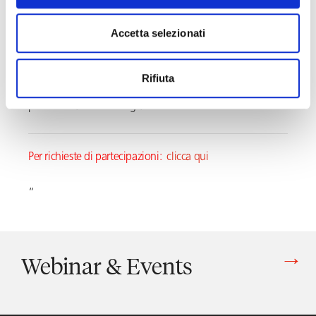
Il seminario fa parte del ciclo di incontri «
Expat 360°
»,
Accetta selezionati
promosso dal Global Mobility Club dello
Studio. L’iniziativa è volta a trattare la Global mobility in
Rifiuta
tutte le sue sfaccettature: giuslavoristiche, fiscali,
previdenziali e di immigrazione.
Per richieste di partecipazioni:
clicca qui
“
Webinar & Events
Vedi tutti gli articoli di Webinar & Events