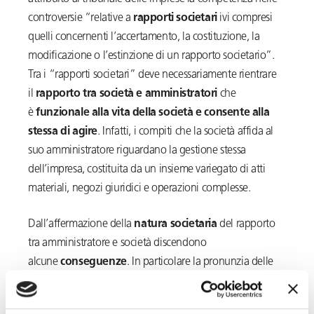
controversie “relative a
rapporti societari
ivi compresi
quelli concernenti l’accertamento, la costituzione, la
modificazione o l’estinzione di un rapporto societario”.
Tra i “rapporti societari” deve necessariamente rientrare
il
rapporto tra società e amministratori
che
è
funzionale alla vita della società e consente alla
stessa di agire
. Infatti, i compiti che la società affida al
suo amministratore riguardano la gestione stessa
dell’impresa, costituita da un insieme variegato di atti
materiali, negozi giuridici e operazioni complesse.
Dall’affermazione della
natura societaria
del rapporto
tra amministratore e società discendono
alcune
conseguenze
. In particolare la pronunzia delle
SS.UU. in esame ha fatto discendere la
pignorabilità dei
compensi degli amministratori senza i limiti
previsti