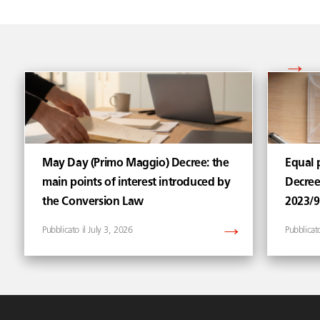
Vedi tutti gli articoli di
May Day (Primo Maggio) Decree: the
Equal p
main points of interest introduced by
Decree
the Conversion Law
2023/
July 3, 2026