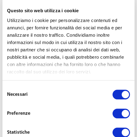
dall’art. 545 c.p.c. (che, in materia di crediti impignorabili,
stabilisce che “le somme dovute da privati a titolo di
Questo sito web utilizza i cookie
stipendio, di salario o di altre indennità relative al
Utilizziamo i cookie per personalizzare contenuti ed
rapporto di lavoro o di impiego, comprese quelle dovute
annunci, per fornire funzionalità dei social media e per
analizzare il nostro traffico. Condividiamo inoltre
a causa di licenziamento possono essere pignorate per
informazioni sul modo in cui utilizza il nostro sito con i
crediti alimentari nella misura autorizzata dal presidente
nostri partner che si occupano di analisi dei dati web,
del tribunale o da un giudice da lui delegato; tali somme
pubblicità e social media, i quali potrebbero combinarle
possono essere pignorate nella misura di un quinto per
con altre informazioni che ha fornito loro o che hanno
i tributi dovuti allo Stato, alle province e ai comuni ed in
raccolto dal suo utilizzo dei loro servizi.
eguale misura per ogni altro credito”).
Selezione
Analogamente altre pronunzie, alla luce della specialità
Necessari
del
del rapporto dell’amministratore, hanno dedotto
consenso
l’inapplicabilità dell’art. 36 Cost. e la legittimità della
Preferenze
previsione statutaria della
gratuità delle
funzioni
dell’amministratore (Cass. 7961/2009; Cass.
Statistiche
285/2019).