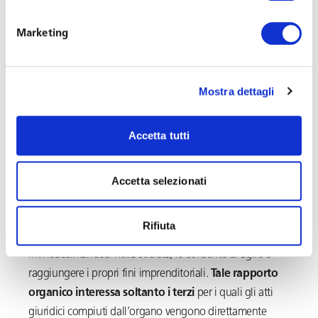
Sulla compatibilità tra la
Marketing
carica di amministratore e
Mostra dettagli
il rapporto di lavoro
subordinato
Accetta tutti
È indispensabile precisare che quanto finora affermato
Accetta selezionati
concerne esclusivamente la figura dell’amministratore
societario nelle sue funzioni tipiche di gestione e
Rifiuta
rappresentanza dell’ente, ossia come soggetto che,
immedesimandosi nella società, le consente di agire e
raggiungere i propri fini imprenditoriali.
Tale rapporto
organico interessa soltanto i terzi
per i quali gli atti
giuridici compiuti dall’organo vengono direttamente