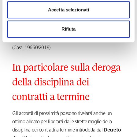
il
minor costo sociale dell’operazione e a
Accetta selezionati
salvaguardare la prosecuzione dell’attività di
impresa e la relativa occupazione.
La deroga, dunque,
Rifiuta
era stata introdotta proprio per far fronte a una ben
nota
situazione di crisi aziendale
ed occupazionale
(Cass. 19660/2019).
In particolare sulla deroga
della disciplina dei
contratti a termine
Gli accordi di prossimità possono rivelarsi anche un
ottimo alleato per liberarsi dalle strette maglie della
disciplina dei contratti a termine introdotta dal
Decreto