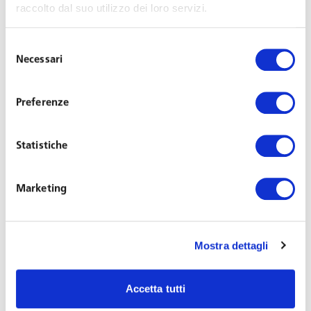
raccolto dal suo utilizzo dei loro servizi.
è anche recentemente pronunciata la Cassazione. La
Suprema Corte ha confermato la
legittimità di un
Selezione
accordo aziendale ex art. 8 L. 148/2011
che
Necessari
del
ha
escluso il diritto a percepire l’indennità sostitutiva
consenso
del preavviso
per coloro che non avessero aderito
all’esodo incentivato, pur avendone i requisiti, e fossero
Preferenze
destinatari di un provvedimento di licenziamento nella
successiva procedura di mobilità.
Statistiche
Come evidenziato dai giudici di legittimità, l’accordo in
Marketing
questione può legittimamente derogare
in peius
i
contratti collettivi e le disposizioni di legge circa le
conseguenze del recesso dal rapporto di lavoro (nella
Mostra dettagli
specie, il diritto del lavoratore all’indennità sostitutiva del
preavviso), purché persegua uno degli scopi previsti dalla
Accetta tutti
legge: l’accordo del caso di specie, in una prospettiva di
maggiore tutela dei lavoratori, era diretto a consentire