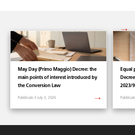
Vedi tutti gli articoli di
May Day (Primo Maggio) Decree: the
Equal p
main points of interest introduced by
Decree
the Conversion Law
2023/
July 3, 2026