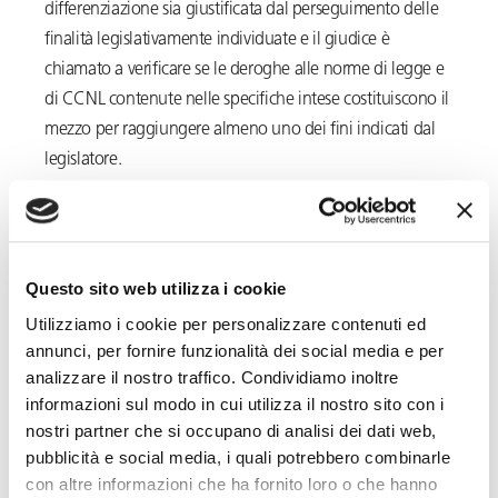
differenziazione sia giustificata dal perseguimento delle
finalità legislativamente individuate e il giudice è
chiamato a verificare se le deroghe alle norme di legge e
di CCNL contenute nelle specifiche intese costituiscono il
mezzo per raggiungere almeno uno dei fini indicati dal
legislatore.
La giurisprudenza sul punto ha, inoltre, precisato che ai
fini della validità di tali accordi non è sufficiente il mero
richiamo in via generale alle finalità enunciate nel
Questo sito web utilizza i cookie
disposto normativo, ma è necessario che le parti
Utilizziamo i cookie per personalizzare contenuti ed
contraenti indichino in maniera puntuale le finalità
annunci, per fornire funzionalità dei social media e per
perseguite e le circostanze di fatto che giustificano il
analizzare il nostro traffico. Condividiamo inoltre
ricorso al regime derogatorio (Trib. di Firenze 528/2019 e
informazioni sul modo in cui utilizza il nostro sito con i
C. App. Firenze 20 novembre 2017).
nostri partner che si occupano di analisi dei dati web,
pubblicità e social media, i quali potrebbero combinarle
con altre informazioni che ha fornito loro o che hanno
Sul corretto perseguimento delle finalità sopra indicate si