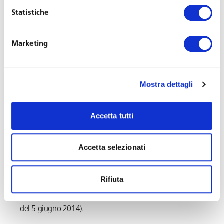
anche l’uso privato, ma questo sia concesso a fronte del
Statistiche
pagamento, mediante trattenuta in busta paga, di un
canone non simbolico,
non si può ritenere che l’uso
Marketing
privato costituisca una forma di retribuzione in
natura
, posto che al datore di lavoro è corrisposto un
adeguato rimborso degli oneri e delle spese sostenute.
Mostra dettagli
In altre parole, l’autovettura in uso al dipendente non
può essere considerata come un elemento avente natura
Accetta tutti
retributiva (come tale soggetto al principio di irriducibilità
della retribuzione) nel caso in cui, una volta revocata la
Accetta selezionati
concessione, la trattenuta del canone non sia più operata
ed il lavoratore si veda corrispondere nuovamente in
Rifiuta
busta paga la somma in precedenza trattenuta, senza
alcuna perdita patrimoniale (Trib. di Bologna, sentenza
del 5 giugno 2014).