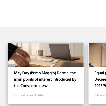
“
Vedi tutti gli articoli di
May Day (Primo Maggio) Decree: the
Equal p
main points of interest introduced by
Decree
the Conversion Law
2023/
July 3, 2026