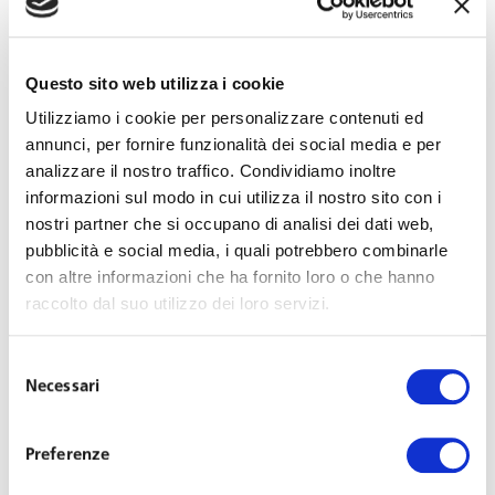
nel sinallagma contrattuale. Ciò comporta che
è
legittima la revoca
della disponibilità dell’auto
aziendale
senza preavviso e senza riconoscimento
al
Questo sito web utilizza i cookie
dirigente di
un indennizzo o compenso sostitutivo
, a
Utilizziamo i cookie per personalizzare contenuti ed
nulla rilevando che il predetto addebito, nella specie, non
annunci, per fornire funzionalità dei social media e per
sia mai stato applicato dalla società.
analizzare il nostro traffico. Condividiamo inoltre
informazioni sul modo in cui utilizza il nostro sito con i
Infatti, per
trasformare in
fringe benefit
di natura
nostri partner che si occupano di analisi dei dati web,
retributiva un titolo di godimento di un bene è
pubblicità e social media, i quali potrebbero combinarle
con altre informazioni che ha fornito loro o che hanno
necessaria una manifestazione di volontà univoca
e
raccolto dal suo utilizzo dei loro servizi.
chiara in tal senso e il solo fatto che nelle buste paga non
risulti effettuata la trattenuta relativa all’autovettura non
Selezione
consente di ritenere che l’uso sia stato concesso senza
Necessari
del
oneri per il dipendente né che questi abbia diritto ad
consenso
indennizzo o compenso sostitutivo (Cass. 11538/2019).
Preferenze
Dunque, quando dell’auto aziendale sia consentito