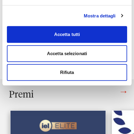
ricambio generazionale.
Mostra dettagli
L’
avvocato Franco Toffoletto
, managing partner dello
studio, ha ricevuto inoltre il premio come Professionista
dell’anno nella categoria Lavoro Consulenza per la
Accetta tutti
capacità di coniugare “la sistematica giuridica con
l’innovazione tecnologica”.
Accetta selezionati
“
Rifiuta
Premi
Vedi tutti gli articoli di Premi