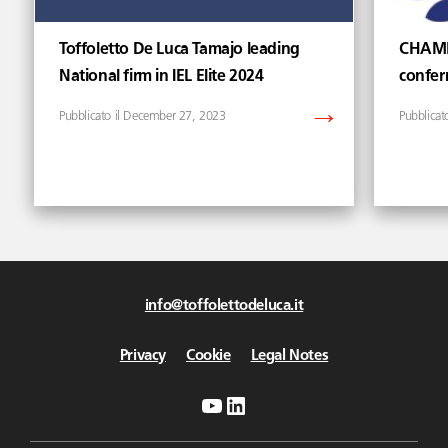
Toffoletto De Luca Tamajo leading
CHAMB
National firm in IEL Elite 2024
confer
December 27, 2023
info@toffolettodeluca.it
Privacy
Cookie
Legal Notes
YouTube
LinkedIn