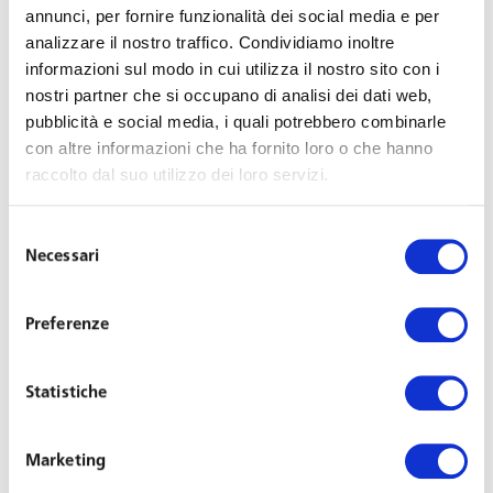
annunci, per fornire funzionalità dei social media e per
analizzare il nostro traffico. Condividiamo inoltre
informazioni sul modo in cui utilizza il nostro sito con i
nostri partner che si occupano di analisi dei dati web,
Toffoletto De Luca Tamajo ha ricevuto il riconoscimento
pubblicità e social media, i quali potrebbero combinarle
come Studio dell’anno nella Categoria Lavoro Diritto
con altre informazioni che ha fornito loro o che hanno
sindacale e previdenziale ai TopLegal Awards 2018, la XII
raccolto dal suo utilizzo dei loro servizi.
edizione dei premi dedicati alle eccellenze del panorama
legale italiano assegnati dalla testata specializzata
Selezione
Necessari
TopLegal Review grazie ad una giuria di esperti ed
del
consenso
operatori del settore.
Preferenze
Lo Studio quest’anno è stato premiato in particolare per
l’attività svolta dal team dell’
avvocato Emanuela Nespoli
Statistiche
di supporto ad un grande gruppo multinazionale
italiano, che ha raggiunto con la parte sindacale un
Marketing
accordo per la gestione di un importante progetto di