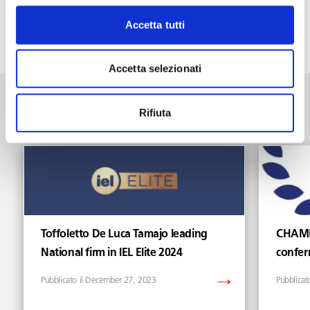
tutto il territorio nazionale».
Accetta tutti
“
Accetta selezionati
Premi
Vedi tutti gli articoli di Premi
Rifiuta
Toffoletto De Luca Tamajo leading
CHAMB
National firm in IEL Elite 2024
confer
December 27, 2023