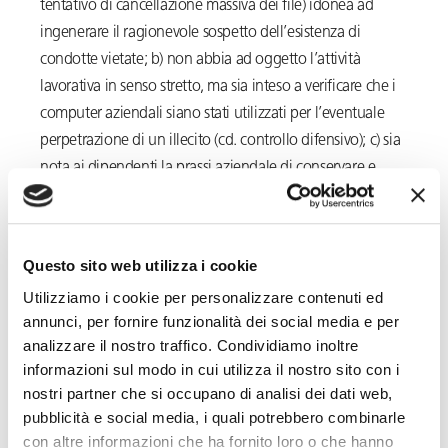
tentativo di cancellazione massiva dei file) idonea ad
ingenerare il ragionevole sospetto dell’esistenza di
condotte vietate; b) non abbia ad oggetto l’attività
lavorativa in senso stretto, ma sia inteso a verificare che i
computer aziendali siano stati utilizzati per l’eventuale
perpetrazione di un illecito (cd. controllo difensivo); c) sia
nota ai dipendenti la prassi aziendale di conservare e
duplicare i dati contenuti nel computer aziendale.
Si segnala, inoltre, il caso del dipendente licenziato per
Questo sito web utilizza i cookie
aver utilizzato il
pc aziendale
per uso personale
Utilizziamo i cookie per personalizzare contenuti ed
mediante
sistematiche connessioni a internet
della
annunci, per fornire funzionalità dei social media e per
durata complessiva di 45 ore nell’arco di soli 2 mesi (Cass.
analizzare il nostro traffico. Condividiamo inoltre
14862/2017).
informazioni sul modo in cui utilizza il nostro sito con i
nostri partner che si occupano di analisi dei dati web,
Anche in questo caso i supremi giudici hanno ribadito
pubblicità e social media, i quali potrebbero combinarle
che è
legittima la condotta del datore che esamini i
con altre informazioni che ha fornito loro o che hanno