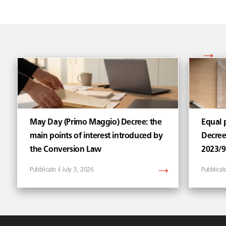
Vedi tutti gli articoli di
May Day (Primo Maggio) Decree: the
Equal p
main points of interest introduced by
Decree
the Conversion Law
2023/
July 3, 2026