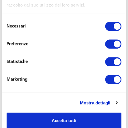
dati del traffico internet del dipendente
,
senza
raccolto dal suo utilizzo dei loro servizi.
analizzare quali siti lo stesso ha visitato durante la
connessione in internet, né la tipologia dei dati
Selezione
scaricati, ma limitandosi a valutare i dettagli del
Necessari
del
traffico
(data, ora, durate della connessione e importo
consenso
del traffico).
Preferenze
Tale comportamento non coinvolge profili di violazione
Statistiche
della privacy considerato che i dati non forniscono
indicazioni di elementi riferibili alla persona dell’utente,
delle sue scelte politiche, religiose, sessuali, ma restano
Marketing
confinati in una sfera estrinseca e quantitativa. Inoltre, il
medesimo comportamento non viola neanche l’art. 4
Mostra dettagli
Stat. Lav. atteso che il controllo
non ha avuto ad
oggetto la prestazione lavorativa e il suo esatto
adempimento, ma esclusivamente la realizzazione
Accetta tutti
di comportamenti illeciti
da parte del dipendente,