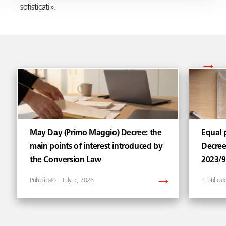
sofisticati».
Vedi tutti gli articoli di
May Day (Primo Maggio) Decree: the
Equal p
main points of interest introduced by
Decree
the Conversion Law
2023/
July 3, 2026