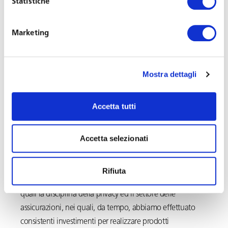
Statistiche
l’impostazione e la definizione delle questioni
regolamentari e di Welfare previdenziale integrativo.
Marketing
«Siamo molto contenti che l’avvocato Maristella Coccìa
abbia deciso di condividere i valori e l’organizzazione del
nostro studio – ha commentato l
’avvocato Franco
Mostra dettagli
Toffoletto
, managing partner di Toffoletto De Luca
Tamajo. – Sono sicuro che per il suo importante
Accetta tutti
patrimonio professionale e le sua esperienza possano,
anche grazie all’efficienza della nostra struttura
Accetta selezionati
organizzativa, consentire all’avvocato Coccìa di apportare
notevole valore al nostro studio e contribuire
significativamente a sviluppare la nostra attività in settori
Rifiuta
che riteniamo in questo momento molto importanti,
quali la disciplina della privacy ed il settore delle
assicurazioni, nei quali, da tempo, abbiamo effettuato
consistenti investimenti per realizzare prodotti