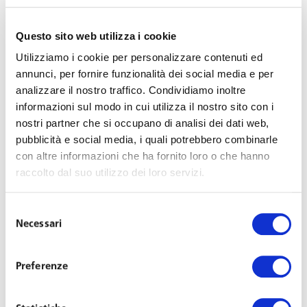
ricoperto più ruoli manageriali in Alitalia dal 1993 al
Questo sito web utilizza i cookie
2003: all’interno della Direzione Affari Legali ed
Istituzionali, quale Responsabile del Contenzioso e della
Utilizziamo i cookie per personalizzare contenuti ed
Consulenza di diritto del lavoro, nella Direzione delle
annunci, per fornire funzionalità dei social media e per
analizzare il nostro traffico. Condividiamo inoltre
relazioni sindacali ed industriali, quale Responsabile delle
informazioni sul modo in cui utilizza il nostro sito con i
relazioni sindacali del personale di terra, nella Direzione
nostri partner che si occupano di analisi dei dati web,
risorse umane, quale Responsabile di gestione del
pubblicità e social media, i quali potrebbero combinarle
personale e sviluppo organizzativo ed infine come
con altre informazioni che ha fornito loro o che hanno
Responsabile della creazione e della gestione della
raccolto dal suo utilizzo dei loro servizi.
Società Alicos.
Selezione
Con l’ingresso dell’avvocato Coccìa lo studio intende
Necessari
del
altresì potenziare l’assistenza alle imprese che operano
consenso
nel settore delle assicurazioni al fine di fornire ogni
Preferenze
supporto necessario nella gestione e nella soluzione delle
controversie giudiziali e stragiudiziali, ivi comprese