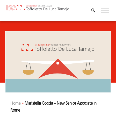
Skip
to
content
Home
»
Maristella Coccìa – New Senior Associate in
Rome