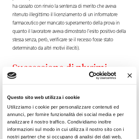
ha cassato con rinvio la sentenza di merito che aveva
ritenuto illegittimo il licenziamento di un informatore
farmaceutico per mancato superamento della prova in
quanto il lavoratore aveva dimostrato l’esito positivo della
stessa senza, però, verificare se il recesso fosse stato
determinato da altri motivi illeciti).
Successione di plurimi
patti di prova
Questo sito web utilizza i cookie
Come anticipato, la
ratio
del patto di prova è quella di
Utilizziamo i cookie per personalizzare contenuti ed
consentire a entrambe le parti di valutare la
reciproca
annunci, per fornire funzionalità dei social media e per
convenienza
del contratto.
analizzare il nostro traffico. Condividiamo inoltre
informazioni sul modo in cui utilizza il nostro sito con i
Da ciò consegue che, in genere, non è possibile stipulare
nostri partner che si occupano di analisi dei dati web,