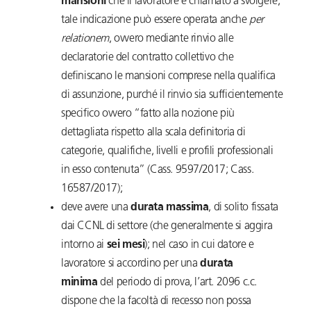
mansioni
che il lavoratore è chiamato a svolgere;
tale indicazione può essere operata anche
per
relationem
, ovvero mediante rinvio alle
declaratorie del contratto collettivo che
definiscano le mansioni comprese nella qualifica
di assunzione, purché il rinvio sia sufficientemente
specifico ovvero “fatto alla nozione più
dettagliata rispetto alla scala definitoria di
categorie, qualifiche, livelli e profili professionali
in esso contenuta” (Cass. 9597/2017; Cass.
16587/2017);
deve avere una
durata massima
, di solito fissata
dai CCNL di settore (che generalmente si aggira
intorno ai
sei mesi
); nel caso in cui datore e
lavoratore si accordino per una
durata
minima
del periodo di prova, l’art. 2096 c.c.
dispone che la facoltà di recesso non possa