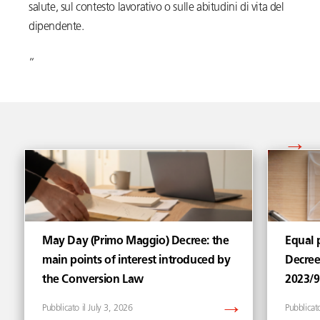
salute, sul contesto lavorativo o sulle abitudini di vita del
dipendente.
“
Vedi tutti gli articoli di
May Day (Primo Maggio) Decree: the
Equal p
main points of interest introduced by
Decree
the Conversion Law
2023/
July 3, 2026