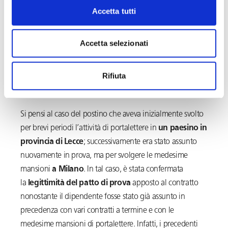
successivi contratti di lavoro tra le stesse parti è
Accetta tutti
ammissibile solo se essa risponda all’esigenza effettiva
dell’imprenditore di verificare non solo le qualità
Accetta selezionati
professionali, ma anche il comportamento e la
personalità del lavoratore in relazione all’adempimento
della prestazione,
elementi suscettibili di modificarsi
Rifiuta
nel tempo.
Si pensi al caso del postino che aveva inizialmente svolto
per brevi periodi l’attività di portalettere in
un paesino in
provincia di Lecce
; successivamente era stato assunto
nuovamente in prova, ma per svolgere le medesime
mansioni
a Milano
. In tal caso, è stata confermata
la
legittimità del patto di prova
apposto al contratto
nonostante il dipendente fosse stato già assunto in
precedenza con vari contratti a termine e con le
medesime mansioni di portalettere. Infatti, i precedenti