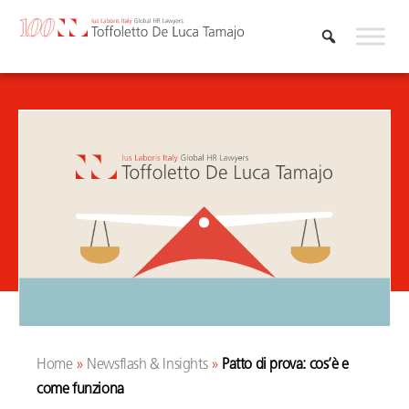
Skip
to
content
Home
»
Newsflash & Insights
»
Patto di prova: cos’è e
come funziona