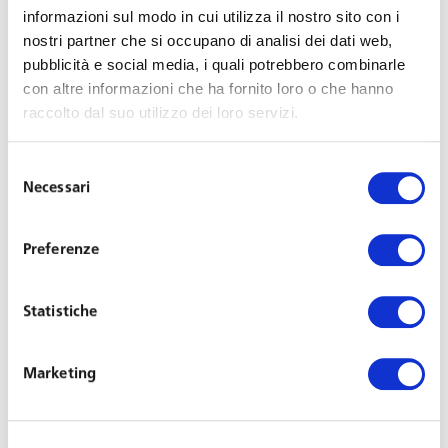
informazioni sul modo in cui utilizza il nostro sito con i
QUALIFICATIONS
nostri partner che si occupano di analisi dei dati web,
pubblicità e social media, i quali potrebbero combinarle
Law Degree, University of Naples in 1992;
con altre informazioni che ha fornito loro o che hanno
PhD in Law of Economics and Employment Relations,
raccolto dal suo utilizzo dei loro servizi.
Federico II University of Naples in 1998;
Enrolled to the Naples Bar since 1998;
Selezione
Necessari
Rights of audience in the Italian Supreme Court since
del
consenso
2010.
Preferenze
PRACTICE AREAS
Statistiche
Employment law;
Industrial relations;
Civil law;
Marketing
Litigation;
Arbitration.