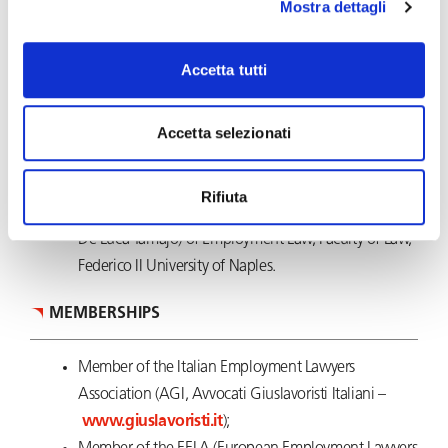
Mostra dettagli
PUBLICATIONS AND LECTURING
Accetta tutti
Collaborator with the Suor Orsola Benincasa
University of Naples;
Lecturer at Formez PA, Centre of Services, Assistance,
Accetta selezionati
Research and Education for the Modernisation of
Public Administration;
Rifiuta
Collaborator with the Course Leader (Prof. Raffaele
De Luca Tamajo) of Employment Law, Faculty of Law,
Federico II University of Naples.
MEMBERSHIPS
Member of the Italian Employment Lawyers
Association (AGI, Avvocati Giuslavoristi Italiani –
www.giuslavoristi.it
);