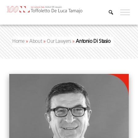
Skip
to
content
Home
»
About
»
Our Lawyers
»
Antonio Di Stasio