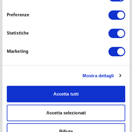
consenso
To register, please RSVP to
eventi@toffolettodeluca.it
Preferenze
Free entry, spaces limited.
Statistiche
Roundtable Discussion:
Marketing
Using case studies, case law and personal experience, the
lawyers of Ius Laboris will discuss how the global issue of
protecting trade secrets can be managed at an
Mostra dettagli
international level.
Speakers
Accetta tutti
Marco Sideri
Partner
Toffoletto De Luca Tamajo
Accetta selezionati
Mark A. Saloman
Partner
FordHarrison
and Co-
Chair
of Non-Compete, Trade Secrets and
Rifiuta