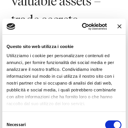
valuable assets –
trade secrets.
Last Updated on May 30, 2019
Questo sito web utilizza i cookie
Programme:
Utilizziamo i cookie per personalizzare contenuti ed
annunci, per fornire funzionalità dei social media e per
analizzare il nostro traffico. Condividiamo inoltre
5 p.m.
Registration
informazioni sul modo in cui utilizza il nostro sito con i
nostri partner che si occupano di analisi dei dati web,
5:15 p.m.
Roundtable
pubblicità e social media, i quali potrebbero combinarle
con altre informazioni che ha fornito loro o che hanno
6:15 p.m.
Networking cocktail
raccolto dal suo utilizzo dei loro servizi.
Entrance: Toffoletto De Luca Tamajo, Via San Tomaso 6 –
Selezione
20121, Milan
Necessari
del