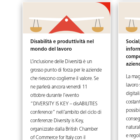
Disabilità e produttività nel
Social
mondo del lavoro
infor
compor
L’inclusione delle Diversità è un
azie
grosso punto di forza per le aziende
La mag
che riescono coglierne il valore. Se
lavoro
ne parlerà ancora venerdì 11
digitali
ottobre durante l’evento
costant
“DIVERSITY IS KEY – disABILITIES
possibi
conference” nell’ambito del ciclo di
conseg
conferenze Diversity is Key,
natural
organizzate dalla British Chamber
e rego
of Commerce for Italy con il