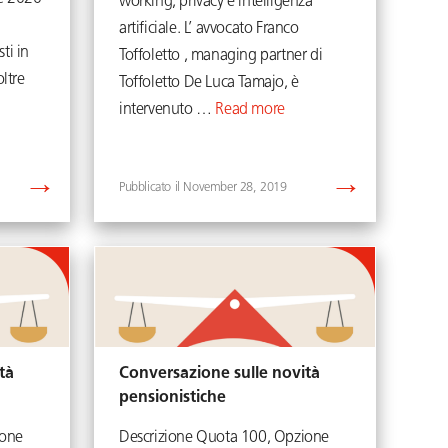
working, privacy e intelligenza
artificiale. L’ avvocato Franco
ti in
Toffoletto , managing partner di
oltre
Toffoletto De Luca Tamajo, è
intervenuto …
Read more
November 28, 2019
tà
Conversazione sulle novità
pensionistiche
ione
Descrizione Quota 100, Opzione