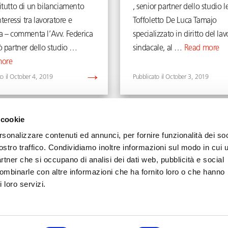
itutto di un bilanciamento
, senior partner dello studio l
nteressi tra lavoratore e
Toffoletto De Luca Tamajo
a – commenta l’Avv. Federica
specializzato in diritto del lav
ò partner dello studio …
sindacale, al …
Read more
more
October 4, 2019
October 3, 2019
 cookie
rsonalizzare contenuti ed annunci, per fornire funzionalità dei soc
ostro traffico. Condividiamo inoltre informazioni sul modo in cui u
partner che si occupano di analisi dei dati web, pubblicità e social
combinarle con altre informazioni che ha fornito loro o che hanno
Privacy
Cookie
Legal Notes
 loro servizi.
Diritti d'autore © Toffoletto De Luca Tamajo e Soci | P.IVA 13439950158