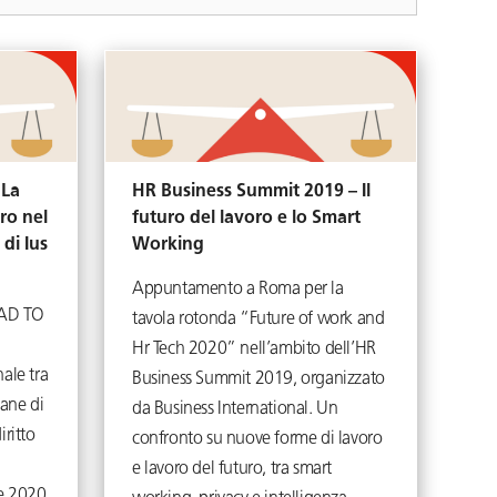
 La
HR Business Summit 2019 – Il
ro nel
futuro del lavoro e lo Smart
di Ius
Working
Appuntamento a Roma per la
OAD TO
tavola rotonda “Future of work and
Hr Tech 2020” nell’ambito dell’HR
ale tra
Business Summit 2019, organizzato
mane di
da Business International. Un
iritto
confronto su nuove forme di lavoro
e lavoro del futuro, tra smart
re 2020