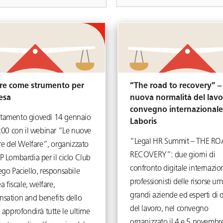
re come strumento per
“The road to recovery” –
esa
nuova normalità del lavo
convegno internazionale 
amento giovedì 14 gennaio
Laboris
8:00 con il webinar “Le nuove
“Legal HR Summit – THE R
re del Welfare”, organizzato
RECOVERY”: due giorni di
P Lombardia per il ciclo Club
confronto digitale internazion
go Paciello, responsabile
professionisti delle risorse u
ea fiscale, welfare,
grandi aziende ed esperti di d
sation and benefits dello
del lavoro, nel convegno
 approfondirà tutte le ultime
organizzato il 4 e 5 novemb