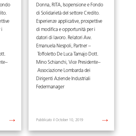
Fondo
Donna, RITA, Isopensione e Fondo
ito.
di Solidarietà del settore Credito.
ttive
Esperienze applicative, prospettive
 i
di modifica e opportunità per i
datori di lavoro. Relatori Avv.
Emanuela Nespoli, Partner –
tt.
Toffoletto De Luca Tamajo Dott.
nte–
Mino Schianchi, Vice Presidente–
Associazione Lombarda dei
Dirigenti Aziende Industriali
Federmanager
October 10, 2019