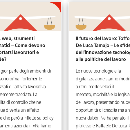
, web, strumenti
Il futuro del lavoro: Toffo
matici – Come devono
De Luca Tamajo – Le sfid
tarsi lavoratori e
dell’innovazione tecnolo
nde?
alle politiche del lavoro
gior parte degli ambienti di
Le nuove tecnologie e la
 sono ormai fortemente
digitalizzazione stanno modi
zzati e l’attività lavorativa
a ritmi molto veloci il
emente tracciata. La
mercato, modalità e la legisl
lità di controllo che ne
del lavoro, presentando nuo
ue diventa un effetto
opportunità di crescita ma a
e che però si riflette su policy
nuovi dubbi. Ne ha parlato il
lamenti aziendali. «Parliamo
professore Raffaele De Luca 