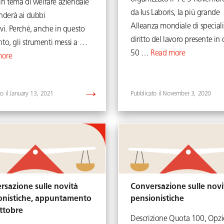
in tema di welfare aziendale
da Ius Laboris, la più grande
onderà ai dubbi
Alleanza mondiale di specialis
vi. Perché, anche in questo
diritto del lavoro presente in 
o, gli strumenti messi a …
50 …
Read more
more
January 13, 2021
November 3, 2020
rsazione sulle novità
Conversazione sulle novi
onistiche, appuntamento
pensionistiche
ottobre
Descrizione Quota 100, Opz