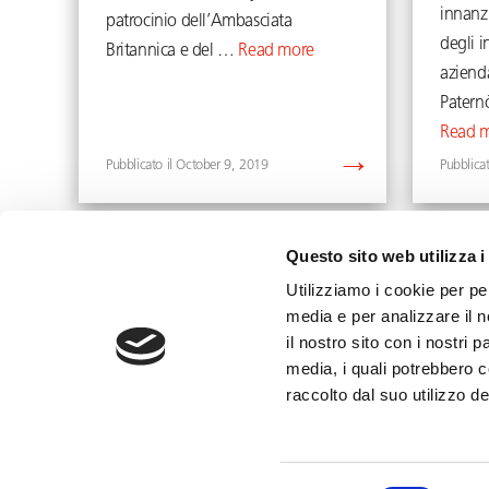
innanz
patrocinio dell’Ambasciata
degli i
Britannica e del …
Read more
aziend
Patern
Read 
October 9, 2019
Questo sito web utilizza i
Page
Page
1
2
Next
→
Utilizziamo i cookie per pe
media e per analizzare il n
il nostro sito con i nostri 
media, i quali potrebbero 
info@toffolettodeluca.it
raccolto dal suo utilizzo dei