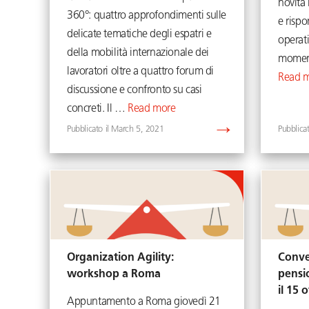
novità 
360°: quattro approfondimenti sulle
e risp
delicate tematiche degli espatri e
operati
della mobilità internazionale dei
moment
lavoratori oltre a quattro forum di
Read 
discussione e confronto su casi
concreti. Il …
Read more
March 5, 2021
Organization Agility:
Conve
workshop a Roma
pensi
il 15 
Appuntamento a Roma giovedì 21