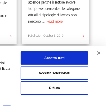
aziende perché il settore evolve
egale
troppo velocemente e le categorie
attuali di tipologie di lavoro non
oro e
riescono …
Read more
October 3, 2019
Accetta tutti
ial
tilizza
Accetta selezionati
YouTube
LinkedIn
Rifiuta