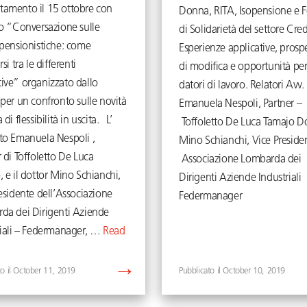
amento il 15 ottobre con
Donna, RITA, Isopensione e 
to “Conversazione sulle
di Solidarietà del settore Cred
 pensionistiche: come
Esperienze applicative, prospe
si tra le differenti
di modifica e opportunità per
ive” organizzato dallo
datori di lavoro. Relatori Avv.
per un confronto sulle novità
Emanuela Nespoli, Partner –
 di flessibilità in uscita. L’
Toffoletto De Luca Tamajo Do
to Emanuela Nespoli ,
Mino Schianchi, Vice Preside
 di Toffoletto De Luca
Associazione Lombarda dei
 e il dottor Mino Schianchi,
Dirigenti Aziende Industriali
esidente dell’Associazione
Federmanager
da dei Dirigenti Aziende
riali – Federmanager, …
Read
October 11, 2019
October 10, 2019