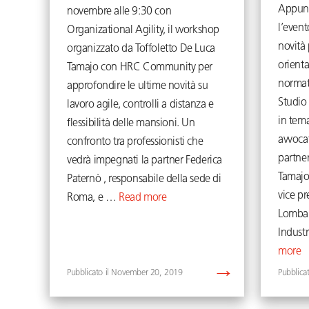
Appunt
novembre alle 9:30 con
l’even
Organizational Agility, il workshop
novità
organizzato da Toffoletto De Luca
orientar
Tamajo con HRC Community per
normat
approfondire le ultime novità su
Studio 
lavoro agile, controlli a distanza e
in tema
flessibilità delle mansioni. Un
avvoca
confronto tra professionisti che
partner
vedrà impegnati la partner Federica
Tamajo,
Paternò , responsabile della sede di
vice pr
Roma, e …
Read more
Lombar
Indust
more
November 20, 2019