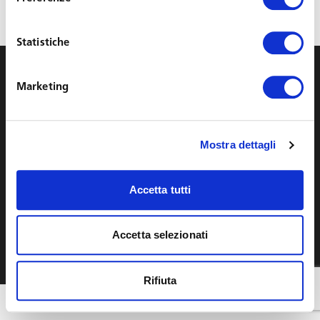
for:
Statistiche
info@toffolettodeluca.it
Marketing
Privacy
Cookie
Legal Notes
Mostra dettagli
YouTube
LinkedIn
Accetta tutti
Diritti d'autore © Toffoletto De Luca Tamajo e Soci | P.IVA
13439950158
Accetta selezionati
English
Italiano
(
Italian
)
Rifiuta