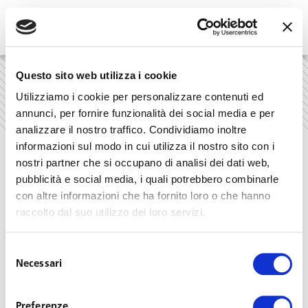
Skip
to
content
Questo sito web utilizza i cookie
Home
»
franco toffoletto
Utilizziamo i cookie per personalizzare contenuti ed
annunci, per fornire funzionalità dei social media e per
analizzare il nostro traffico. Condividiamo inoltre
informazioni sul modo in cui utilizza il nostro sito con i
nostri partner che si occupano di analisi dei dati web,
Nothing Found
pubblicità e social media, i quali potrebbero combinarle
con altre informazioni che ha fornito loro o che hanno
raccolto dal suo utilizzo dei loro servizi.
It seems we can’t find what you’re looking for. Perhaps
Selezione
searching can help.
Necessari
del
consenso
Search
Preferenze