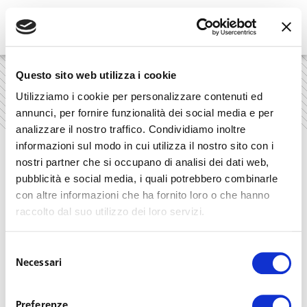
Skip
to
content
Questo sito web utilizza i cookie
Home
»
hr
Utilizziamo i cookie per personalizzare contenuti ed
annunci, per fornire funzionalità dei social media e per
analizzare il nostro traffico. Condividiamo inoltre
informazioni sul modo in cui utilizza il nostro sito con i
nostri partner che si occupano di analisi dei dati web,
Nothing Found
pubblicità e social media, i quali potrebbero combinarle
con altre informazioni che ha fornito loro o che hanno
raccolto dal suo utilizzo dei loro servizi.
It seems we can’t find what you’re looking for. Perhaps
Selezione
searching can help.
Necessari
del
consenso
Search
Preferenze