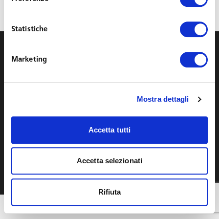
for:
Statistiche
info@toffolettodeluca.it
Marketing
Privacy
Cookie
Legal Notes
Mostra dettagli
YouTube
LinkedIn
Accetta tutti
Diritti d'autore © Toffoletto De Luca Tamajo e Soci | P.IVA
13439950158
Accetta selezionati
English
Italiano
(
Italian
)
Rifiuta