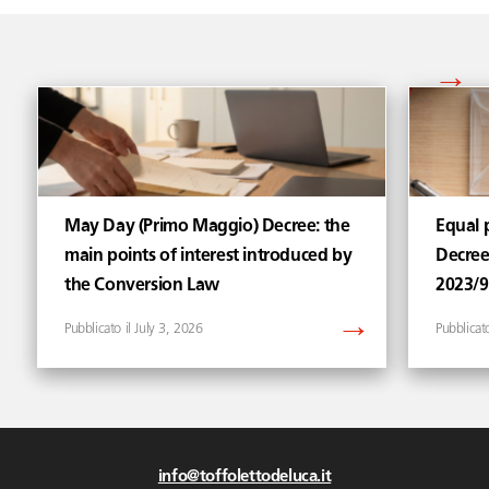
Vedi tutti gli articoli di
May Day (Primo Maggio) Decree: the
Equal p
main points of interest introduced by
Decree
the Conversion Law
2023/
July 3, 2026
info@toffolettodeluca.it