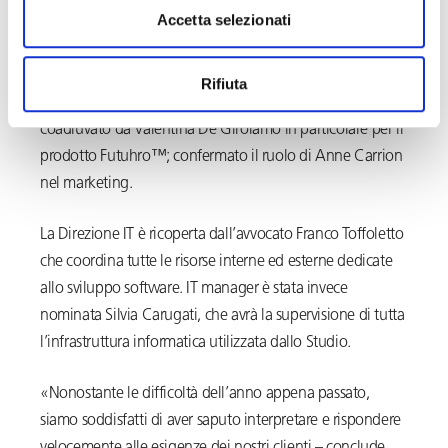
Accetta selezionati
development e il marketing, che gestiscono tutte le
attività di comunicazione e follow-up necessarie per
mantenere un contatto costante con clienti e prospects».
Rifiuta
Mirko Galante ricoprirà il ruolo di BD Specialist,
coadiuvato da Valentina De Girolamo in particolare per il
prodotto Futuhro™; confermato il ruolo di Anne Carrion
nel marketing.
La Direzione IT è ricoperta dall’avvocato Franco Toffoletto
che coordina tutte le risorse interne ed esterne dedicate
allo sviluppo software. IT manager è stata invece
nominata Silvia Carugati, che avrà la supervisione di tutta
l’infrastruttura informatica utilizzata dallo Studio.
«Nonostante le difficoltà dell’anno appena passato,
siamo soddisfatti di aver saputo interpretare e rispondere