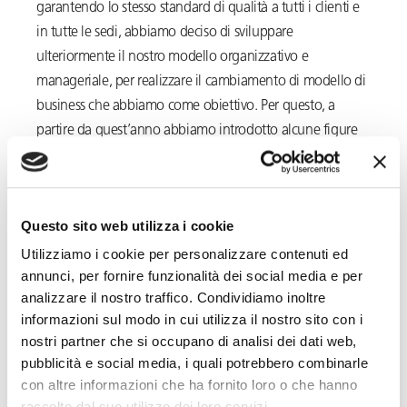
garantendo lo stesso standard di qualità a tutti i clienti e
in tutte le sedi, abbiamo deciso di sviluppare
ulteriormente il nostro modello organizzativo e
manageriale, per realizzare il cambiamento di modello di
business che abbiamo come obiettivo. Per questo, a
partire da quest’anno abbiamo introdotto alcune figure
chiave, ed altre ne introdurremo, ed abbiamo delineato
con chiarezza gli obiettivi di business dei prossimi cinque
anni».
Questo sito web utilizza i cookie
La prima novità riguarda la creazione della Divisione
Utilizziamo i cookie per personalizzare contenuti ed
Consulenza del Lavoro, guidata dal partner dottor
annunci, per fornire funzionalità dei social media e per
analizzare il nostro traffico. Condividiamo inoltre
Roberto Corno, entrato all’inizio del 2020 con
informazioni sul modo in cui utilizza il nostro sito con i
l’integrazione del suo studio e del suo team. In questa
nostri partner che si occupano di analisi dei dati web,
divisione rientrano tutte le risorse dedicate alle attività
pubblicità e social media, i quali potrebbero combinarle
professionali e lo sviluppo del software Futuhro™, il
con altre informazioni che ha fornito loro o che hanno
nostro ultimo prodotto che permette la gestione di tutte
raccolto dal suo utilizzo dei loro servizi.