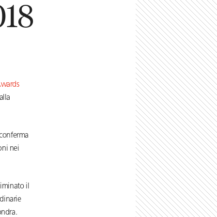
018
Awards
alla
i conferma
oni nei
iminato il
rdinarie
ondra.