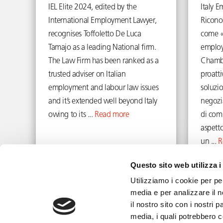
IEL Elite 2024, edited by the
Italy 
International Employment Lawyer,
Ricono
recognises Toffoletto De Luca
come «
Tamajo as a leading National firm.
employ
The Law Firm has been ranked as a
Chambe
trusted adviser on Italian
proatti
employment and labour law issues
soluzio
and it’s extended well beyond Italy
negozia
owing to its ...
Read more
di comu
aspett
un ...
R
December 27, 2023
Questo sito web utilizza i
Utilizziamo i cookie per pe
media e per analizzare il n
il nostro sito con i nostri 
media, i quali potrebbero 
info@toffolettodeluca.it