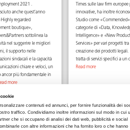
Employment 2021 .
Times sulle law firm europee 
sciuto anche quest’anno
innovative, ha inoltre riconos
Highly regarded
Studio come «Commended» 
ment boutique»,
categorie di «Data, Knowled
rs&Partners sottolinea la
Intelligence» e «New Produc
vità nel suggerire le migliori
Services» per vari progetti tra 
ni, il supporto nelle
creazione dei prodotti legali. 
zioni sindacali e la capacità
tratta di servizi specifici a un c
nicazioni chiare e veloci, un
Read more
o ancor più fondamentale in
ead more
November 16, 2021
September 16, 2021
 cookie
rsonalizzare contenuti ed annunci, per fornire funzionalità dei soc
ostro traffico. Condividiamo inoltre informazioni sul modo in cui u
partner che si occupano di analisi dei dati web, pubblicità e social
combinarle con altre informazioni che ha fornito loro o che hanno
Privacy
Cookie
Legal Notes