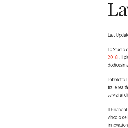
La
Last Updat
Lo Studio è 
2018
, il 
dodicesima
Toffoletto 
tra le real
servizi ai 
Il Financia
vincolo del
innovazioni