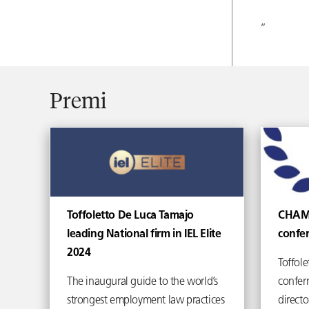
“
Premi
Toffoletto De Luca Tamajo
CHAM
leading National firm in IEL Elite
confe
2024
Toffole
The inaugural guide to the world’s
confer
strongest employment law practices
direct