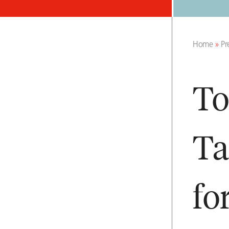
Home
»
Pr
To
Ta
fo