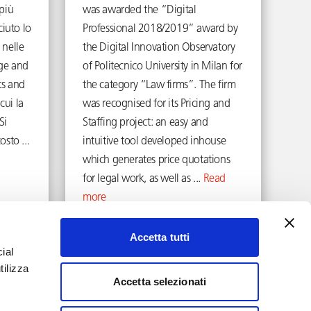
più
was awarded the “Digital
ciuto lo
Professional 2018/2019” award by
nelle
the Digital Innovation Observatory
ge and
of Politecnico University in Milan for
ts and
the category “Law firms”. The firm
cui la
was recognised for its Pricing and
Si
Staffing project: an easy and
osto ...
intuitive tool developed inhouse
which generates price quotations
for legal work, as well as ...
Read
more
September 16, 2021
Accetta tutti
ial
tilizza
Accetta selezionati
YouTube
LinkedIn