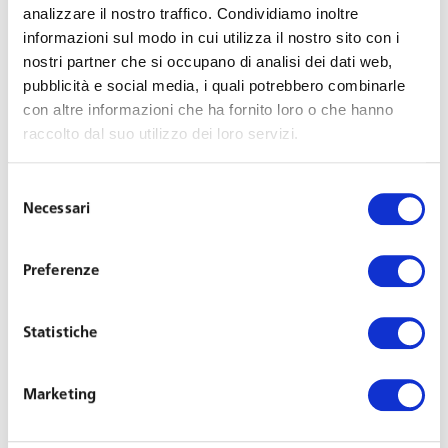
analizzare il nostro traffico. Condividiamo inoltre
Webinar:
informazioni sul modo in cui utilizza il nostro sito con i
nostri partner che si occupano di analisi dei dati web,
pubblicità e social media, i quali potrebbero combinarle
International
con altre informazioni che ha fornito loro o che hanno
raccolto dal suo utilizzo dei loro servizi.
secondments
Selezione
Necessari
del
consenso
Last Updated on February 19, 2016
Preferenze
: Avv. Valeria Morosini,
Statistiche
Relatrice
Partner
Marketing
Esclusivamente un seminario online.