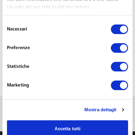
raccolto dal suo utilizzo dei loro servizi.
Webinar: La
Selezione
Necessari
del
disciplina dei
consenso
Preferenze
licenziamenti
Statistiche
Last Updated on October 12, 2015
Marketing
Webinar & Events
Vedi tutti gli articoli di Webinar & Events
Mostra dettagli
Accetta tutti