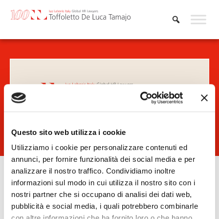
Skip
to
content
Questo sito web utilizza i cookie
Utilizziamo i cookie per personalizzare contenuti ed
annunci, per fornire funzionalità dei social media e per
analizzare il nostro traffico. Condividiamo inoltre
informazioni sul modo in cui utilizza il nostro sito con i
nostri partner che si occupano di analisi dei dati web,
Home
»
Learn & Connect
»
Webinar & Events
»
Webinar:
pubblicità e social media, i quali potrebbero combinarle
La disciplina dei licenziamenti
con altre informazioni che ha fornito loro o che hanno