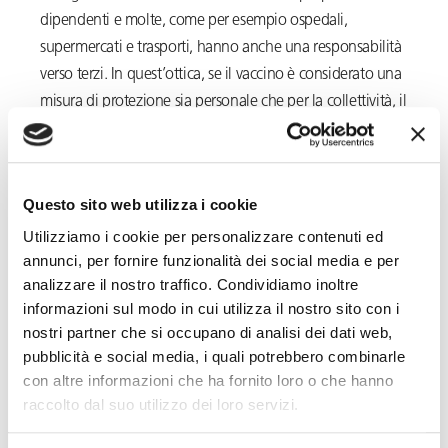
dipendenti e molte, come per esempio ospedali,
supermercati e trasporti, hanno anche una responsabilità
verso terzi. In quest’ottica, se il vaccino è considerato una
misura di protezione sia personale che per la collettività, il
datore di lavoro può considerare il lavoratore che non si
sottopone alla profilassi temporaneamente non idoneo
allo svolgimento della sua mansione perché
Questo sito web utilizza i cookie
impossibilitato a renderla in sicurezza, per sé e per gli
Utilizziamo i cookie per personalizzare contenuti ed
altri». Pertanto, il dipendente che rifiuta il vaccino
annunci, per fornire funzionalità dei social media e per
potrebbe essere spostato a lavorare da remoto o in totale
analizzare il nostro traffico. Condividiamo inoltre
isolamento, se la mansione glielo consente, oppure
informazioni sul modo in cui utilizza il nostro sito con i
sospeso dalla prestazione, senza diritto alla retribuzione.
nostri partner che si occupano di analisi dei dati web,
pubblicità e social media, i quali potrebbero combinarle
Seppure la totalità dei Paesi esaminati non abbia
con altre informazioni che ha fornito loro o che hanno
introdotto un obbligo alla vaccinazione a livello
raccolto dal suo utilizzo dei loro servizi.
legislativo, alcuni prevedono la possibilità di adottare