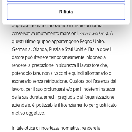
lo ammettono – ad esempio Austria e Brasile – mentre
altri ancora lo prevedono come
extrema ratio
, solo con
Rifiuta
riferimento alle professioni ad alto rischio di contagio o
dopo aver tentato l’adozione di misure di natura
conservativa (mutamento mansioni,
smart working
). A
quest’ultimo gruppo appartengono Regno Unito,
Germania, Olanda, Russia e Stati Uniti e l’Italia dove il
datore può ritenere temporaneamente inidoneo a
rendere la prestazione in sicurezza il lavoratore che,
potendolo fare, non si vaccini e quindi allontanarlo o
esonerarlo senza retribuzione. Qualora poi l’assenza dal
lavoro, per il suo prolungarsi e/o per l’indeterminatezza
della sua durata, arrechi pregiudizio all’organizzazione
aziendale, è ipotizzabile il licenziamento per giustificato
motivo oggettivo.
In tale ottica di incertezza normativa, rendere la