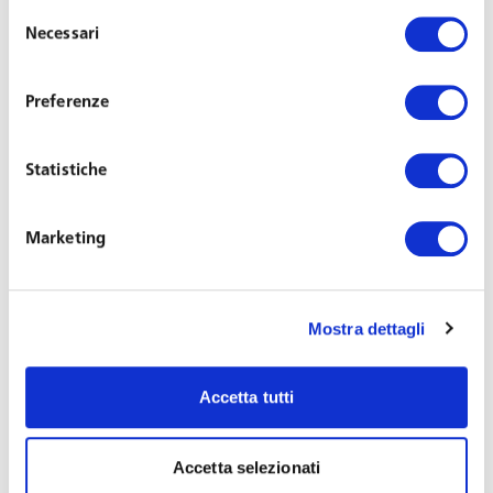
misure organizzative più stringenti.
Selezione
Necessari
del
UK, Stati Uniti, Brasile, Francia, Olanda ammettono la
consenso
facoltà dei datori di impedire ai dipendenti non vaccinati
Preferenze
di accedere fisicamente al luogo di lavoro, concordando
con i lavoratori una modalità alternativa per svolgere la
Statistiche
prestazione, per esempio in lavoro agile o mutando
mansioni, oppure usufruendo di un congedo). In Polonia,
Austria e Germania è invece consentito il trasferimento
Marketing
temporaneo del dipendente in un luogo più sicuro.
A livello disciplinare, invece, in caso di rifiuto del
Mostra dettagli
lavoratore di sottoporsi alla vaccinazione, alcuni Paesi
escludono completamente l’adozione del licenziamento
Accetta tutti
perché sarebbe considerato illegittimo – si tratta, per
esempio, di Belgio, Irlanda, Lussemburgo, Polonia,
Accetta selezionati
Repubblica Ceca, Slovacchia, Argentina e Messico -, altri