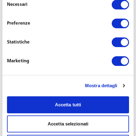
Necessari
del
assicurativa e previdenziale) ed in parte al gestore del
consenso
servizio. Il lavoratore non paga imposta sul reddito.
Preferenze
Disciplina dell’istituto
Statistiche
La disciplina del
lavoro accessorio
, introdotta nel nostro
ordinamento nel 2003 (riforma Biagi) e caratterizzata da
Marketing
una limitata portata applicativa sia dal punto di vista
oggettivo (solo per attività meramente occasionali
tassativamente individuate nell’ambito familiare con
Mostra dettagli
esclusione quindi del lavoro nell’impresa) che soggettivo
(solo per particolari categorie di soggetti quali studenti,
casalinghe, pensionati e disoccupati), ha subìto profonde
Accetta tutti
modifiche che hanno condotto nel 2012 (riforma
Fornero) e nel 2013 (decreto 76/2013) ad una sua
Accetta selezionati
estensione ad ogni tipo di attività anche in ambito