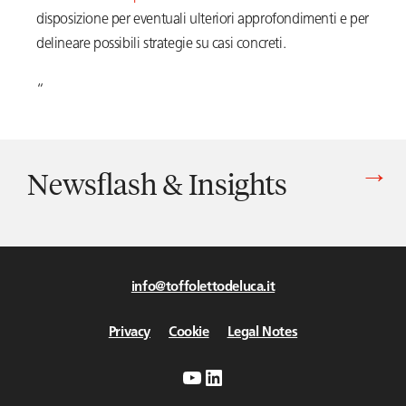
disposizione per eventuali ulteriori approfondimenti e per
delineare possibili strategie su casi concreti.
“
Newsflash & Insights
Vedi tutti gli articoli di Newsflash & Insights
info@toffolettodeluca.it
Privacy
Cookie
Legal Notes
YouTube
LinkedIn