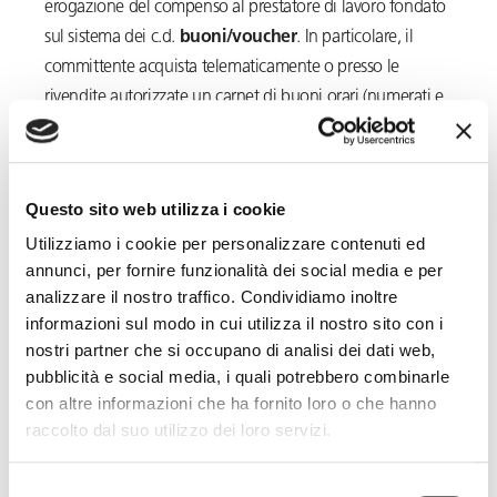
erogazione del compenso al prestatore di lavoro fondato
sul sistema dei c.d.
buoni/voucher
. In particolare, il
committente acquista telematicamente o presso le
rivendite autorizzate un carnet di buoni orari (numerati e
datati) con cui, previa attivazione degli stessi tramite
procedura telematica, pagherà il lavoratore che dovrà poi
rivolgersi al concessionario del servizio per riceverne la
Questo sito web utilizza i cookie
conversione in denaro.
Utilizziamo i cookie per personalizzare contenuti ed
annunci, per fornire funzionalità dei social media e per
Il sistema dei voucher
analizzare il nostro traffico. Condividiamo inoltre
informazioni sul modo in cui utilizza il nostro sito con i
Attualmente il valore nominale di ciascun buono orario è
nostri partner che si occupano di analisi dei dati web,
pari a 10 euro comprensivi dei contributi previdenziali e
pubblicità e social media, i quali potrebbero combinarle
assicurativi e di una quota ulteriore quale rimborso spese
con altre informazioni che ha fornito loro o che hanno
per il concessionario con un valore netto di 7,5 euro. La
raccolto dal suo utilizzo dei loro servizi.
differenza è corrisposta in parte all’INPS ed all’INAIL
(quindi il lavoratore beneficia anche di una posizione
Selezione