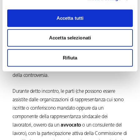
l’intenzione di procedere al licenziamento e indicarne i
motivi nonché le eventuali misure di assistenza alla
Accetta tutti
ricollocazione del lavoratore interessato.
Entro sette giorni dalla ricezione della richiesta,
Accetta selezionati
l’Ispettorato territoriale del lavoro trasmette al datore di
lavoro e al lavoratore la convocazione per effettuare,
Rifiuta
dinanzi alla Commissione provinciale di conciliazione di
cui all’art. 410 c.p.c., un tentativo di risoluzione bonaria
della controversia.
Durante detto incontro, le parti (che possono essere
assistite dalle organizzazioni di rappresentanza cui sono
iscritte o conferiscono mandato oppure da un
componente della rappresentanza sindacale dei
lavoratori, ovvero da un
avvocato
o un consulente del
lavoro), con la partecipazione attiva della Commissione di