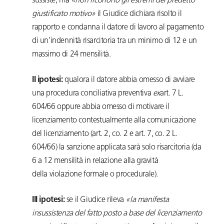
sussiste, ma
«non ricorrono gli estremi del predetto
giustificato motivo»
il Giudice dichiara risolto il
rapporto e condanna il datore di lavoro al pagamento
di un’indennità risarcitoria tra un minimo di 12 e un
massimo di 24 mensilità.
II ipotesi:
qualora il datore abbia omesso di avviare
una procedura conciliativa preventiva
ex
art. 7 L.
604/66 oppure abbia omesso di motivare il
licenziamento contestualmente alla comunicazione
del licenziamento (art. 2, co. 2 e art. 7, co. 2 L.
604/66) la sanzione applicata sarà solo risarcitoria (da
6 a 12 mensilità in relazione alla gravità
della violazione formale o procedurale).
III ipotesi:
se il Giudice rileva
«la manifesta
insussistenza del fatto posto a base del licenziamento