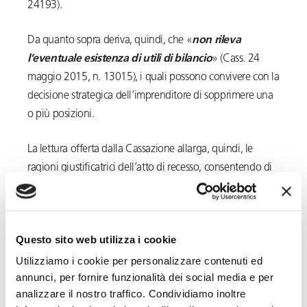
24193).
Da quanto sopra deriva, quindi, che «
non rileva
l’eventuale esistenza di utili di bilancio
» (Cass. 24
maggio 2015, n. 13015), i quali possono convivere con la
decisione strategica dell’imprenditore di sopprimere una
o più posizioni.
La lettura offerta dalla Cassazione allarga, quindi, le
ragioni giustificatrici dell’atto di recesso, consentendo di
ritenere
legittimo
il licenziamento di un lavoratore senza
che ricorra una sofferenza economica dell’azienda quale
presupposto legittimante.
Questo sito web utilizza i cookie
La procedura di
Utilizziamo i cookie per personalizzare contenuti ed
annunci, per fornire funzionalità dei social media e per
licenziamento per GMO
analizzare il nostro traffico. Condividiamo inoltre