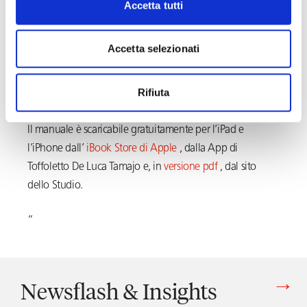
dipendente che ha commesso un illecito) è circondato da
Accetta tutti
difficoltà di gestione e applicazione delle norme (in
materia di lavoro, di privacy, di regole aziendali). Solo
Accetta selezionati
un’azione rigorosa e rispettosa di tutti i limiti normativi
può tutelare gli interessi del datore di lavoro.
Rifiuta
Il manuale è scaricabile gratuitamente per l’iPad e
l’iPhone dall’
iBook Store di Apple
, dalla App di
Toffoletto De Luca Tamajo e, in
versione pdf
, dal sito
dello Studio.
“
Newsflash & Insights
Vedi tutti gli articoli di Newsflash & Insights