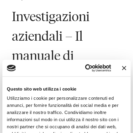
Investigazioni
aziendali – Il
manuale di
Toffoletto De Luca
Tamajo
Questo sito web utilizza i cookie
Utilizziamo i cookie per personalizzare contenuti ed
annunci, per fornire funzionalità dei social media e per
analizzare il nostro traffico. Condividiamo inoltre
Last Updated on October 13, 2021
informazioni sul modo in cui utilizza il nostro sito con i
nostri partner che si occupano di analisi dei dati web,
Se un dipendente commette un illecito sul luogo di