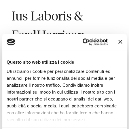
Ius Laboris &
FordHarrison
Global Labor &
Questo sito web utilizza i cookie
Employment Law
Utilizziamo i cookie per personalizzare contenuti ed
annunci, per fornire funzionalità dei social media e per
analizzare il nostro traffico. Condividiamo inoltre
Symposium 2015
informazioni sul modo in cui utilizza il nostro sito con i
nostri partner che si occupano di analisi dei dati web,
pubblicità e social media, i quali potrebbero combinarle
con altre informazioni che ha fornito loro o che hanno
Last Updated on May 5, 2015
raccolto dal suo utilizzo dei loro servizi.
Toffoletto De Luca Tamajo e Soci interverrà al Global