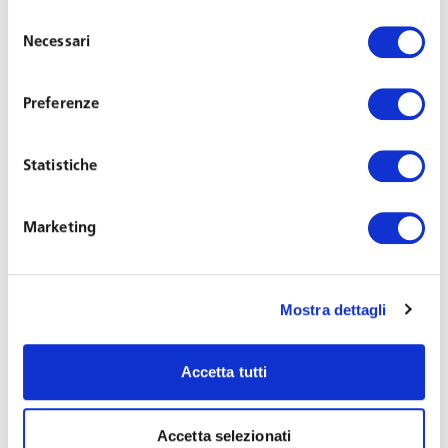
Selezione
Labor & Employment Law Symposium 2015 di Ius
Necessari
del
Laboris, la più grande Alleanza al mondo di specialisti in
consenso
diritto del lavoro che lo Studio ha contribuito a fondare
Preferenze
nel 2001.
Statistiche
Il convegno, organizzato in collaborazione con
FordHarrison, studio americano membro dell’Alleanza,
Marketing
quest’anno si svolgerà a Chicago il 7 e 8 maggio 2015
e riunirà i professionisti internazionali membri di Ius
Laboris insieme con i consulenti legali interni
Mostra dettagli
provenienti da tutto il mondo per un dibattito
sull’evoluzione del diritto del lavoro nei diversi Paesi.
Accetta tutti
L’avvocato Franco Toffoletto sarà relatore nella tavola
rotonda della sessione tematica “Labor and
Accetta selezionati
employment challenges in the aviation industry: a