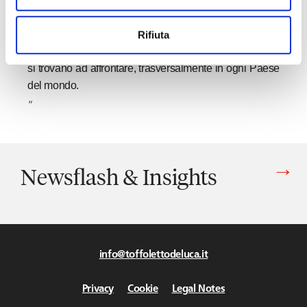
global perspective” incentrata sul settore aereo.
Durante l’incontro verranno approfonditi gli aspetti
Rifiuta
peculiari del diritto del lavoro che le compagnie aeree
si trovano ad affrontare, trasversalmente in ogni Paese
del mondo.
“
Newsflash & Insights
Vedi tutti gli articoli di Newsflash & Insights
info@toffolettodeluca.it
Privacy
Cookie
Legal Notes