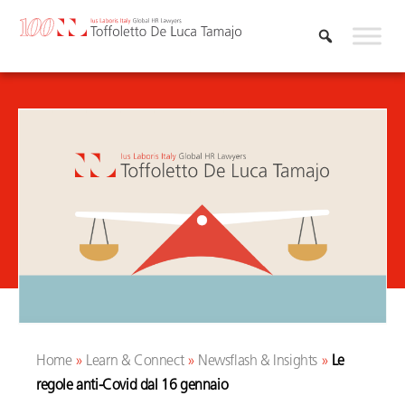
Skip
to
content
Home
»
Learn & Connect
»
Newsflash & Insights
»
Le
regole anti-Covid dal 16 gennaio