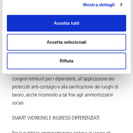
distanze di sicurezza.
Mostra dettagli
Dal 15 febbraio 2021 è disposta anche la riapertura degli
Accetta tutti
impianti per gli sciatori amatoriali, previa adozione di
apposite linee guida.
Accetta selezionati
ATTIVITA’ PROFESSIONALI
Rifiuta
Sono confermate le raccomandazioni in merito all’utilizzo
della modalità di lavoro agile, alla fruizione di ferie e
congedi retribuiti per i dipendenti, all’applicazione dei
protocolli anti-contagio e alla sanificazione dei luoghi di
lavoro, anche ricorrendo a tal fine agli ammortizzatori
sociali.
SMART WORKING E INGRESSI DIFFERENZIATI