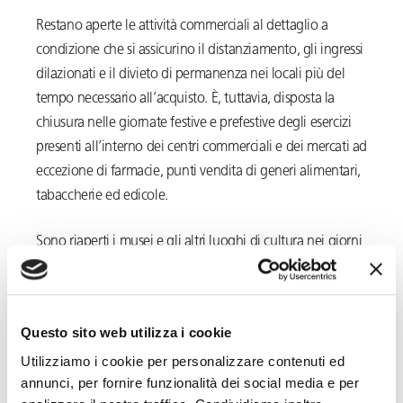
Restano aperte le attività commerciali al dettaglio a
condizione che si assicurino il distanziamento, gli ingressi
dilazionati e il divieto di permanenza nei locali più del
tempo necessario all’acquisto. È, tuttavia, disposta la
chiusura nelle giornate festive e prefestive degli esercizi
presenti all’interno dei centri commerciali e dei mercati ad
eccezione di farmacie, punti vendita di generi alimentari,
tabaccherie ed edicole.
Sono riaperti i musei e gli altri luoghi di cultura nei giorni
feriali ed entro limiti variabili in base al flusso dei visitatori
e la capienza degli stessi.
Questo sito web utilizza i cookie
Infine, per tutte le attività economiche non interessate da
Utilizziamo i cookie per personalizzare contenuti ed
provvedimenti restrittivi è confermato l’obbligo di
annunci, per fornire funzionalità dei social media e per
rispettare le misure anti-contagio previste nei protocolli