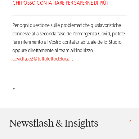
CHI POSSO CONTATTARE PER SAPERNE DI PIÙ?
Per ogni questione sulle problematiche giuslavoristiche
connesse alla seconda fase dell’emergenza Covid, potete
fare riferimento al Vostro contatto abituale dello Studio
oppure direttamente al team all’indirizzo
covidfase2@toffolettodeluca.it
“
Newsflash & Insights
Vedi tutti gli articoli di Newsflash & Insights