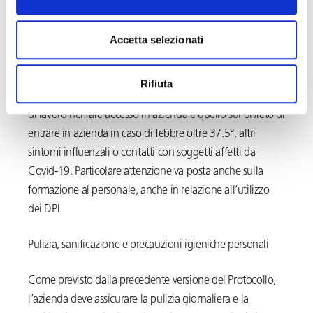
L’azienda ha l’obbligo di informare tutti i lavoratori circa
le disposizioni delle Autorità, consegnando e/o
Accetta selezionati
affiggendo all’ingresso e nei luoghi maggiormente visibili
dei locali aziendali appositi depliants informativi. Tra gli
obblighi informativi quello relativo all’obbligo di
Rifiuta
rispettare tutte le disposizioni delle Autorità e del datore
di lavoro nel fare accesso in azienda e quello sul divieto di
entrare in azienda in caso di febbre oltre 37.5°, altri
sintomi influenzali o contatti con soggetti affetti da
Covid-19. Particolare attenzione va posta anche sulla
formazione al personale, anche in relazione all’utilizzo
dei DPI.
Pulizia, sanificazione e precauzioni igieniche personali
Come previsto dalla precedente versione del Protocollo,
l’azienda deve assicurare la pulizia giornaliera e la