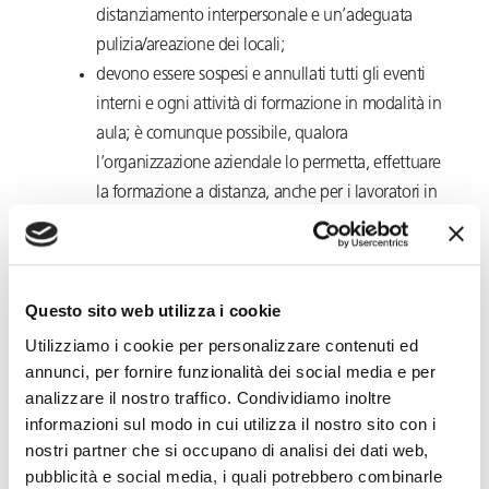
distanziamento interpersonale e un’adeguata
pulizia/areazione dei locali;
devono essere sospesi e annullati tutti gli eventi
interni e ogni attività di formazione in modalità in
aula; è comunque possibile, qualora
l’organizzazione aziendale lo permetta, effettuare
la formazione a distanza, anche per i lavoratori in
smart working;
È essenziale evitare assembramenti anche negli
spostamenti per raggiungere il posto di lavoro e
Questo sito web utilizza i cookie
rientrare a casa, con particolare riferimento
all’utilizzo del trasporto pubblico. Per tale motivo
Utilizziamo i cookie per personalizzare contenuti ed
andrebbero incentivate forme di trasporto verso il
annunci, per fornire funzionalità dei social media e per
analizzare il nostro traffico. Condividiamo inoltre
luogo di lavoro con adeguato distanziamento fra i
informazioni sul modo in cui utilizza il nostro sito con i
viaggiatori, favorendo l’uso del mezzo privato o di
nostri partner che si occupano di analisi dei dati web,
navette.
pubblicità e social media, i quali potrebbero combinarle
Smart working