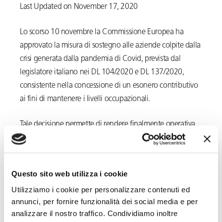
Last Updated on November 17, 2020
Lo scorso 10 novembre la Commissione Europea ha
approvato la misura di sostegno alle aziende colpite dalla
crisi generata dalla pandemia di Covid, prevista dal
legislatore italiano nei DL 104/2020 e DL 137/2020,
consistente nella concessione di un esonero contributivo
ai fini di mantenere i livelli occupazionali.
Tale decisione permette di rendere finalmente operativa
la misura di aiuto tanto attesa. Sulla scorta di tale
decisione INPS ha quindi emanato lo scorso 13 novembre
il
messaggio 4254
, che regolamenta la concessione
Questo sito web utilizza i cookie
dell’esonero previsto dall’art 3 del DL 104/2020.
Utilizziamo i cookie per personalizzare contenuti ed
annunci, per fornire funzionalità dei social media e per
Come precisato dal messaggio INPS, i datori di lavoro
analizzare il nostro traffico. Condividiamo inoltre
interessati, prima di procedere ad utilizzare l’esonero,