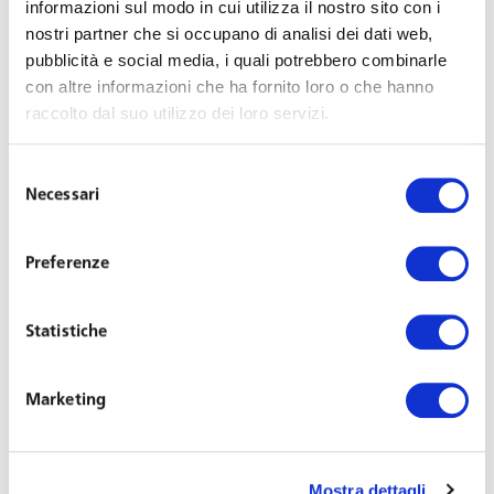
informazioni sul modo in cui utilizza il nostro sito con i
dovranno richiedere l’attribuzione di un apposito codice
nostri partner che si occupano di analisi dei dati web,
di autorizzazione “2Q” all’Istituto indicando:
pubblicità e social media, i quali potrebbero combinarle
con altre informazioni che ha fornito loro o che hanno
le ore di integrazione salariale fruite dai lavoratori
raccolto dal suo utilizzo dei loro servizi.
nei mesi di maggio e giugno 2020 riguardanti la
medesima matricola;
Selezione
la retribuzione globale che sarebbe spettata ai
Necessari
del
lavoratori per le ore di lavoro non prestate;
consenso
la contribuzione piena, a carico del datore di
Preferenze
lavoro, calcolata sulla retribuzione di cui al punto
precedente;
Statistiche
l’importo dell’esonero.
Risulta
di particolare interesse la precisazione fatta
Marketing
dall’INPS
per il calcolo dell’ammontare dell’esonero,
secondo cui “ai fini del calcolo dell’effettivo ammontare
dell’esonero, si precisa che lo stesso è pari al doppio delle
Mostra dettagli