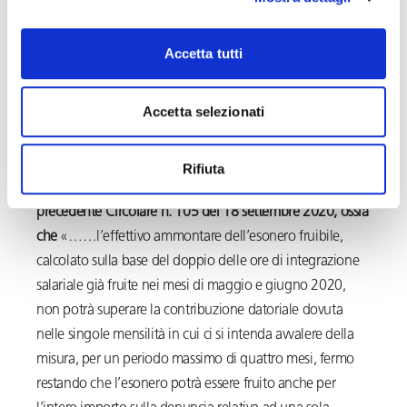
ore di integrazione salariale già fruite nei mesi di maggio
e giugno 2020, con esclusione dei premi e contributi
Accetta tutti
dovuti all’INAIL, e che la retribuzione persa nei mesi di
maggio e giugno 2020 – da utilizzare come base di
Accetta selezionati
calcolo per la misura dell’esonero –
deve essere
maggiorata dei ratei di mensilità aggiuntive.
Rifiuta
L’INPS ribadisce inoltre quanto già indicato nella
precedente Circolare n. 105 del 18 settembre 2020, ossia
che
«……l’effettivo ammontare dell’esonero fruibile,
calcolato sulla base del doppio delle ore di integrazione
salariale già fruite nei mesi di maggio e giugno 2020,
non potrà superare la contribuzione datoriale dovuta
nelle singole mensilità in cui ci si intenda avvalere della
misura, per un periodo massimo di quattro mesi, fermo
restando che l’esonero potrà essere fruito anche per