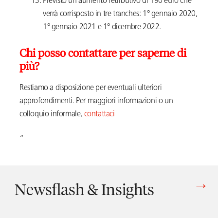
Previsto un aumento retributivo di 190 euro che
verrà corrisposto in tre tranches: 1° gennaio 2020,
1° gennaio 2021 e 1° dicembre 2022.
Chi posso contattare per saperne di
più?
Restiamo a disposizione per eventuali ulteriori
approfondimenti. Per maggiori informazioni o un
colloquio informale,
contattaci
“
Newsflash & Insights
Vedi tutti gli articoli di Newsflash & Insights