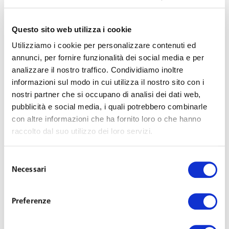
autorizzato – sarà effettuata entro i limiti di durata
dell’orario giornaliero e settimanale e non potrà
Questo sito web utilizza i cookie
superare il limite massimo di 10 giornate mensili,
Utilizziamo i cookie per personalizzare contenuti ed
salvo diversi limiti stabiliti dagli accordi aziendali o
annunci, per fornire funzionalità dei social media e per
di gruppo.
analizzare il nostro traffico. Condividiamo inoltre
Aggiunto un comma all’articolo 41 CCNL in
informazioni sul modo in cui utilizza il nostro sito con i
materia di lavoratori sottoposti a procedimento
nostri partner che si occupano di analisi dei dati web,
penale, per cui, su richiesta del lavoratore
pubblicità e social media, i quali potrebbero combinarle
con altre informazioni che ha fornito loro o che hanno
allontanato dal servizio per motivi cautelari a
raccolto dal suo utilizzo dei loro servizi.
seguito di procedimento penale per fatti estranei
all’attività lavorativa, l’impresa è tenuta ad
Selezione
effettuare un colloquio ed udire la posizione del
Necessari
del
dipendente.
consenso
Inserito un comma all’articolo 42 CCNL con cui si
Preferenze
estendono garanzie e tutele nei confronti dei
dipendenti sottoposti a procedimento penale e