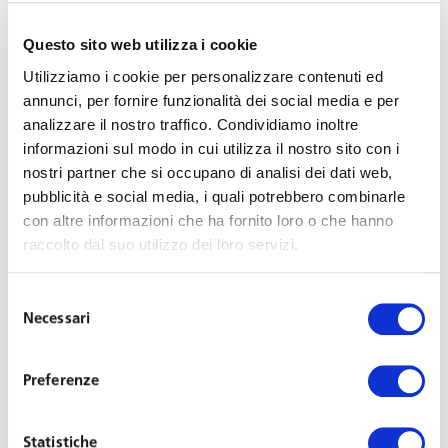
In data 25 marzo 2020 il Ministero dello Sviluppo
Economico con apposito decreto è intervenuto sul DPCM
Questo sito web utilizza i cookie
22 marzo 2020 (che dispone la sospensione delle attività
Utilizziamo i cookie per personalizzare contenuti ed
produttive industriali e commerciali ad esclusione di
annunci, per fornire funzionalità dei social media e per
quelle indicate nell’allegato 1 e salvo le eccezioni in esso
analizzare il nostro traffico. Condividiamo inoltre
informazioni sul modo in cui utilizza il nostro sito con i
espressamente elencate) modificando l’elenco delle
nostri partner che si occupano di analisi dei dati web,
attività non sospese e i relativi codici ATECO di cui
pubblicità e social media, i quali potrebbero combinarle
all’allegato 1.
con altre informazioni che ha fornito loro o che hanno
raccolto dal suo utilizzo dei loro servizi.
Inoltre, per le attività di seguito elencate, sono previste
ulteriori prescrizioni:
Selezione
Necessari
del
le “Attività delle agenzie di lavoro temporaneo
consenso
(interinale)” sono consentite nei limiti in cui siano
Preferenze
espletate in relazione alle attività di cui agli
allegati 1 e 2 del DPCM 11 marzo 2020 (id est
commercio al dettaglio e servizi per la persona
Statistiche