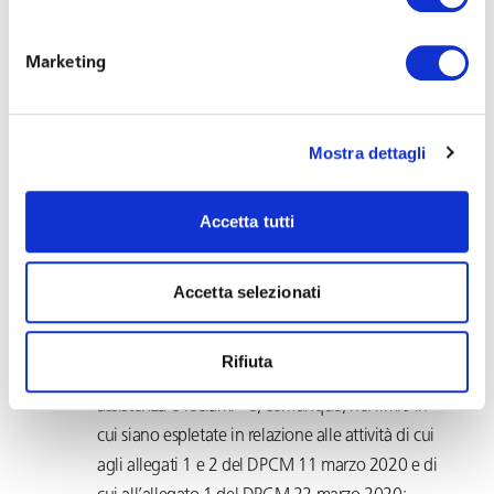
quali, ad esempio, supermercati, discount,
ferramenta, rifornimento carburante, lavanderie,
Marketing
pompe funebri etc) – e di cui all’allegato 1 del
DPCM 22 marzo 2020, come modificato dal
decreto ministeriale 25 marzo;
Mostra dettagli
le “Attività dei call center” sono consentite
limitatamente all’attività di “call center in entrata
Accetta tutti
che rispondono alle chiamate degli utenti tramite
operatori, tramite distribuzione automatica delle
chiamate, tramite integrazione computer-
Accetta selezionati
telefono, sistemi interattivi di risposta a voce o
sistemi simili in grado di ricevere ordini, fornire
Rifiuta
informazioni sui prodotti, trattare con i clienti per
assistenza o reclami” e, comunque, nei limiti in
cui siano espletate in relazione alle attività di cui
agli allegati 1 e 2 del DPCM 11 marzo 2020 e di