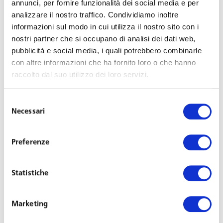
annunci, per fornire funzionalità dei social media e per
suo rientro in Italia non avrebbe potuto tornare al lavoro
analizzare il nostro traffico. Condividiamo inoltre
immediatamente; si è, quindi, posta consapevolmente
informazioni sul modo in cui utilizza il nostro sito con i
nella condizione di non poter riprendere il
nostri partner che si occupano di analisi dei dati web,
lavoro:
avrebbe ben potuto evitare
di trovarsi
pubblicità e social media, i quali potrebbero combinarle
assoggettata a detto obbligo
astenendosi
con altre informazioni che ha fornito loro o che hanno
dall’effettuare il viaggio in Albania.
raccolto dal suo utilizzo dei loro servizi.
D’altra parte esigere che la ricorrente tenesse quest’ultimo
Selezione
comportamento
non costituisce un’illegittima
Necessari
del
limitazione all’esercizio del diritto di fruire delle
consenso
ferie
. Come evidenziato dal giudice, “basti pensare che il
Preferenze
soddisfacimento delle esigenze di sanità pubblica, sottese
alla necessità di contrastare la perdurante situazione di
Statistiche
pandemia, ha comportato per ampi strati della
popolazione residente in Italia
il sacrificio di numerosi
diritti della personalità
, in particolare di libertà civile,
Marketing
anche tutelati a livello costituzionale”.