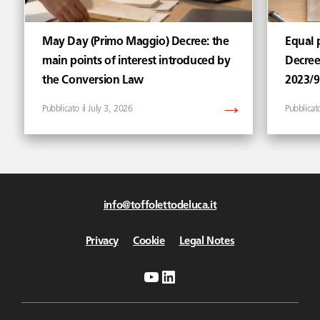
May Day (Primo Maggio) Decree: the
Equal p
main points of interest introduced by
Decree
the Conversion Law
2023/
July 3, 2026
info@toffolettodeluca.it
Privacy
Cookie
Legal Notes
YouTube
LinkedIn