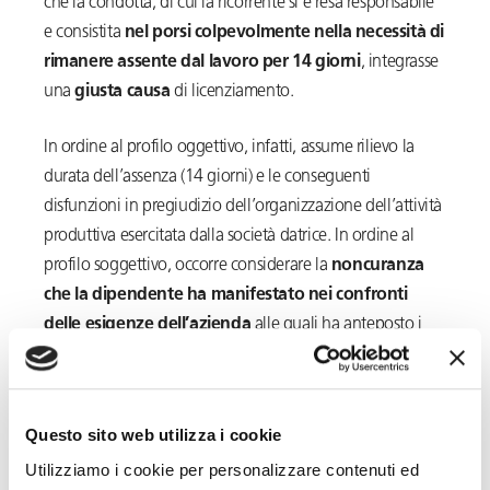
che la condotta, di cui la ricorrente si è resa responsabile
e consistita
nel porsi colpevolmente nella necessità di
rimanere assente dal lavoro per 14 giorni
, integrasse
una
giusta causa
di licenziamento.
In ordine al profilo oggettivo, infatti, assume rilievo la
durata dell’assenza (14 giorni) e le conseguenti
disfunzioni in pregiudizio dell’organizzazione dell’attività
produttiva esercitata dalla società datrice. In ordine al
profilo soggettivo, occorre considerare la
noncuranza
che la dipendente ha manifestato nei confronti
delle esigenze dell’azienda
alle quali ha anteposto i
propri interessi personali.
La lavoratrice, infatti, nel momento in cui si recò in
Questo sito web utilizza i cookie
Albania per trascorrere le proprie ferie era o, comunque
Utilizziamo i cookie per personalizzare contenuti ed
doveva essere, pienamente consapevole del fatto che al