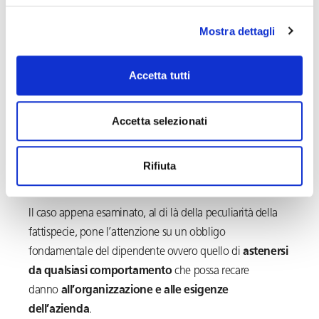
Un precedente simile: il
Mostra dettagli
licenziamento del
Accetta tutti
dipendente che si ammala
Accetta selezionati
di malaria ogni volta che
va in vacanza
Rifiuta
Il caso appena esaminato, al di là della peculiarità della
fattispecie, pone l’attenzione su un obbligo
fondamentale del dipendente ovvero quello di
astenersi
da qualsiasi comportamento
che possa recare
danno
all’organizzazione e alle esigenze
dell’azienda
.