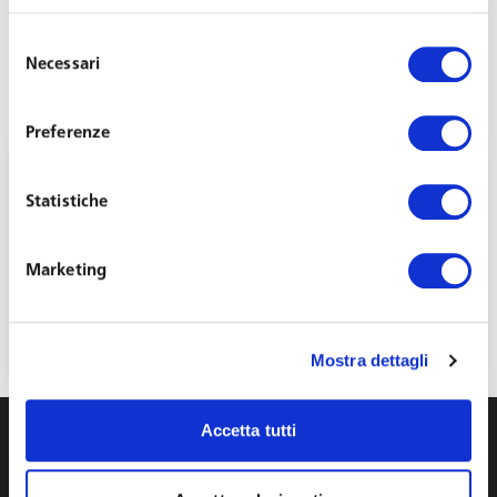
Selezione
Necessari
del
consenso
Preferenze
Statistiche
Marketing
“Mothers Bonus”. Social security contribution
exemption for working mothers
February 12, 2024
Mostra dettagli
Accetta tutti
info@toffolettodeluca.it